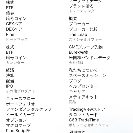
マーケットデータ
株式
プランを贈る
ETF
トレーディング
債券
暗号コイン
概要
CEXペア
ブローカー
DEXペア
ブローカー比較
Pine
The Leap
ヒートマップ
スペシャルオファー
株式
CMEグループ先物
ETF
Eurex先物
暗号コイン
米国株バンドルデータ
カレンダー
会社情報
経済
私たちについて
決算
スペースミッション
配当
ブログ
IPO
ヘルプセンター
その他プロダクト
キャリア
メディアキット
ニュースフロー
商品
ポートフォリオ
ファンダメンタルグラフ
TradingViewストア
イールドカーブ
タロットカード
オプション
C63 TradeTime
マクロマップ
ポリシーとセキュリティ
Pine Script®
利用規約