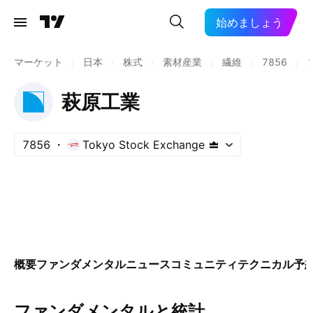
始めましょう
マーケット
/
日本
/
株式
/
素材産業
/
繊維
/
7856
/
萩原工業
7856
Tokyo Stock Exchange
概要
ファンダメンタル
ニュース
コミュニティ
テクニカル
予
ファンダメンタルと統計