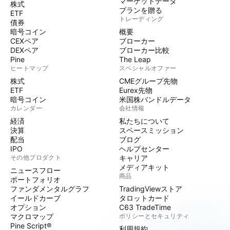
マーケットデータ
株式
プランを贈る
ETF
トレーディング
債券
暗号コイン
概要
CEXペア
ブローカー
DEXペア
ブローカー比較
Pine
The Leap
ヒートマップ
スペシャルオファー
株式
CMEグループ先物
ETF
Eurex先物
暗号コイン
米国株バンドルデータ
カレンダー
会社情報
経済
私たちについて
決算
スペースミッション
配当
ブログ
IPO
ヘルプセンター
その他プロダクト
キャリア
メディアキット
ニュースフロー
商品
ポートフォリオ
ファンダメンタルグラフ
TradingViewストア
イールドカーブ
タロットカード
オプション
C63 TradeTime
マクロマップ
ポリシーとセキュリティ
Pine Script®
利用規約