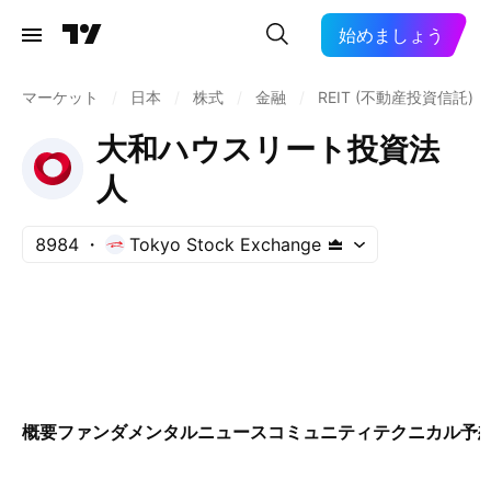
始めましょう
マーケット
/
日本
/
株式
/
金融
/
REIT (不動産投資信託)
大和ハウスリート投資法
人
8984
Tokyo Stock Exchange
概要
ファンダメンタル
ニュース
コミュニティ
テクニカル
予