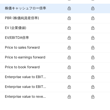
株価キャッシュフロー倍率
PBR (株価純資産倍率)
EV (企業価値)
EV/EBITDA倍率
Price to sales forward
Price to earnings forward
Price to book forward
Enterprise value to EBITDA forward
Enterprise value to EBIT forward
Enterprise value to revenue forward