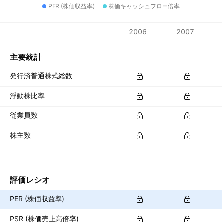
PER (株価収益率)
株価キャッシュフロー倍率
指標
2006
2007
通貨: JPY
主要統計
発行済普通株式総数
浮動株比率
従業員数
株主数
評価レシオ
PER (株価収益率)
PSR (株価売上高倍率)