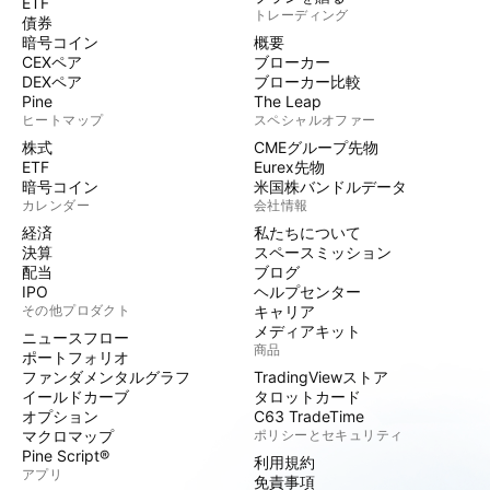
ETF
トレーディング
債券
暗号コイン
概要
CEXペア
ブローカー
DEXペア
ブローカー比較
Pine
The Leap
ヒートマップ
スペシャルオファー
株式
CMEグループ先物
ETF
Eurex先物
暗号コイン
米国株バンドルデータ
カレンダー
会社情報
経済
私たちについて
決算
スペースミッション
配当
ブログ
IPO
ヘルプセンター
その他プロダクト
キャリア
メディアキット
ニュースフロー
商品
ポートフォリオ
ファンダメンタルグラフ
TradingViewストア
イールドカーブ
タロットカード
オプション
C63 TradeTime
マクロマップ
ポリシーとセキュリティ
Pine Script®
利用規約
アプリ
免責事項