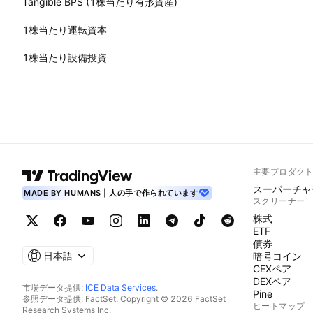
Tangible BPS (1株当たり有形資産)
1株当たり運転資本
1株当たり設備投資
主要プロダク
スーパーチャ
MADE BY HUMANS | 人の手で作られています
スクリーナー
株式
ETF
債券
日本語
暗号コイン
CEXペア
DEXペア
市場データ提供:
ICE Data Services
.
Pine
参照データ提供: FactSet. Copyright © 2026 FactSet
ヒートマップ
Research Systems Inc.