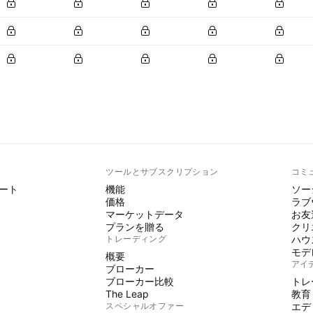
ト
ツールとサブスクリプション
コミ
ート
機能
ソー
価格
ラブ
マーケットデータ
お友
プランを贈る
クリ
トレーディング
ハウ
モデ
概要
アイ
ブローカー
ブローカー比較
トレ
The Leap
教育
スペシャルオファー
エデ