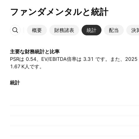
ファンダメンタルと統計
概要
財務諸表
統計
配当
決
その他
主要な財務統計と比率
PSRは 0.54、EV/EBITDA倍率は 3.31 です。また、20
1.67 K‬人です。
統計