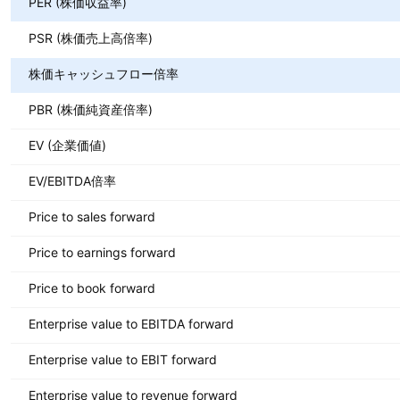
PER (株価収益率)
PSR (株価売上高倍率)
株価キャッシュフロー倍率
PBR (株価純資産倍率)
EV (企業価値)
EV/EBITDA倍率
Price to sales forward
Price to earnings forward
Price to book forward
Enterprise value to EBITDA forward
Enterprise value to EBIT forward
Enterprise value to revenue forward