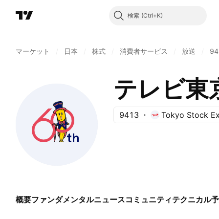
検索
マーケット
/
日本
/
株式
/
消費者サービス
/
放送
/
94
テレビ東
9413
Tokyo Stock E
概要
ファンダメンタル
ニュース
コミュニティ
テクニカル
予