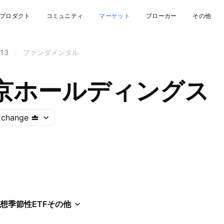
プロダクト
コミュニティ
マーケット
ブローカー
その他
13
/
ファンダメンタル
京ホールディングス
xchange
想
季節性
ETF
その他