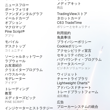
メディアキット
ニュースフロー
商品
ポートフォリオ
ファンダメンタルグラフ
TradingViewストア
イールドカーブ
タロットカード
オプション
C63 TradeTime
マクロマップ
ポリシーとセキュリティ
Pine Script®
利用規約
アプリ
免責事項
モバイル
プライバシーポリシー
デスクトップ
Cookieポリシー
コミュニティ
アクセシビリティ宣言
セキュリティのヒント
ソーシャルネットワーク
バグバウンティ・プログラム
ラブウォール
ステータスページ
お友達紹介
ビジネスソリューション
クリエイタープログラム
ハウスルール
ウィジェット
モデレーター
チャートライブラリ
アイデア
Lightweight Charts™
アドバンスドチャート
トレーディング
トレードプラットフォーム
教育
成長機会
エディターズピック
PINE SCRIPT
広告
ブローカーシステムの統合
インジケーターとストラテジー