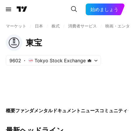
始めましょう
マーケット
/
日本
/
株式
/
消費者サービス
/
映画・エンタ
東宝
9602
Tokyo Stock Exchange
概要
ファンダメンタル
ドキュメント
ニュース
コミュニティ
最新ヘッドライン