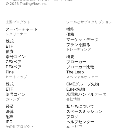
© 2026 TradingView, Inc.
主要プロダクト
ツールとサブスクリプション
スーパーチャート
機能
スクリーナー
価格
マーケットデータ
株式
プランを贈る
ETF
トレーディング
債券
暗号コイン
概要
CEXペア
ブローカー
DEXペア
ブローカー比較
Pine
The Leap
ヒートマップ
スペシャルオファー
株式
CMEグループ先物
ETF
Eurex先物
暗号コイン
米国株バンドルデータ
カレンダー
会社情報
経済
私たちについて
決算
スペースミッション
配当
ブログ
IPO
ヘルプセンター
その他プロダクト
キャリア