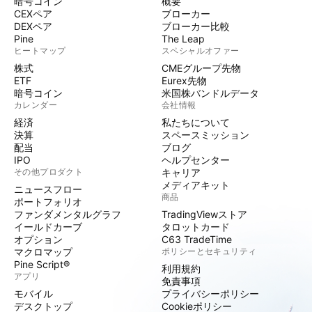
暗号コイン
概要
CEXペア
ブローカー
DEXペア
ブローカー比較
Pine
The Leap
ヒートマップ
スペシャルオファー
株式
CMEグループ先物
ETF
Eurex先物
暗号コイン
米国株バンドルデータ
カレンダー
会社情報
経済
私たちについて
決算
スペースミッション
配当
ブログ
IPO
ヘルプセンター
その他プロダクト
キャリア
メディアキット
ニュースフロー
商品
ポートフォリオ
ファンダメンタルグラフ
TradingViewストア
イールドカーブ
タロットカード
オプション
C63 TradeTime
マクロマップ
ポリシーとセキュリティ
Pine Script®
利用規約
アプリ
免責事項
モバイル
プライバシーポリシー
デスクトップ
Cookieポリシー