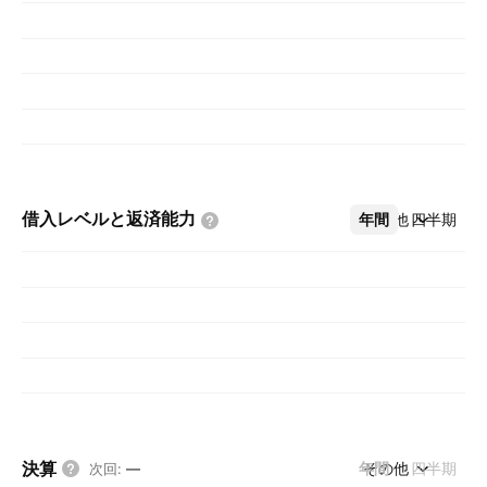
借入レベルと返済能力
年間
その他
四半期
決算
年間
その他
四半期
次回
:
—