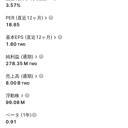
3.57%
PER (直近12ヶ月)
18.65
基本EPS (直近12ヶ月)
1.60
TWD
純利益 (通期)
‪278.35 M‬
TWD
売上高 (通期)
‪8.00 B‬
TWD
浮動株
‪99.08 M‬
ベータ (1年)
0.91