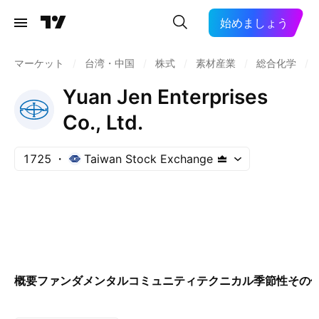
始めましょう
マーケット
/
台湾・中国
/
株式
/
素材産業
/
総合化学
/
Yuan Jen Enterprises
Co., Ltd.
1725
Taiwan Stock Exchange
概要
ファンダメンタル
コミュニティ
テクニカル
季節性
その