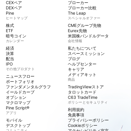
CEXペア
ブローカー
DEXペア
ブローカー比較
Pine
The Leap
ヒートマップ
スペシャルオファー
株式
CMEグループ先物
ETF
Eurex先物
暗号コイン
米国株バンドルデータ
カレンダー
会社情報
経済
私たちについて
決算
スペースミッション
配当
ブログ
IPO
ヘルプセンター
その他プロダクト
キャリア
メディアキット
ニュースフロー
商品
ポートフォリオ
ファンダメンタルグラフ
TradingViewストア
イールドカーブ
タロットカード
オプション
C63 TradeTime
マクロマップ
ポリシーとセキュリティ
Pine Script®
利用規約
アプリ
免責事項
モバイル
プライバシーポリシー
デスクトップ
Cookieポリシー
コミュニティ
アクセシビリティ宣言