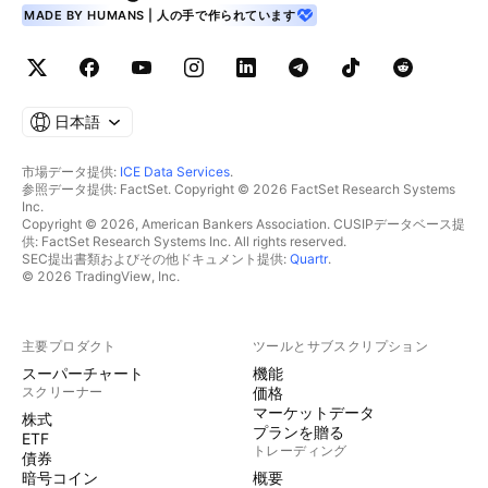
MADE BY HUMANS | 人の手で作られています
日本語
市場データ提供:
ICE Data Services
.
参照データ提供: FactSet. Copyright © 2026 FactSet Research Systems
Inc.
Copyright © 2026, American Bankers Association. CUSIPデータベース提
供: FactSet Research Systems Inc. All rights reserved.
SEC提出書類およびその他ドキュメント提供:
Quartr
.
© 2026 TradingView, Inc.
主要プロダクト
ツールとサブスクリプション
スーパーチャート
機能
スクリーナー
価格
マーケットデータ
株式
プランを贈る
ETF
トレーディング
債券
暗号コイン
概要