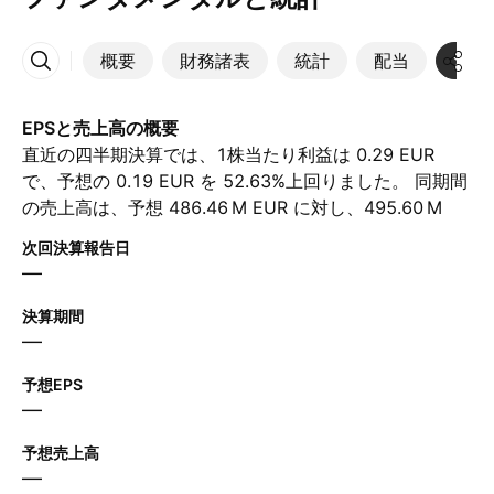
概要
財務諸表
統計
配当
決算
その他
EPSと売上高の概要
直近の四半期決算では、1株当たり利益は 0.29 EUR
で、予想の 0.19 EUR を 52.63%上回りました。 同期間
の売上高は、予想 ‪486.46 M‬ EUR に対し、‪495.60 M‬
EUR に達しました。 次の四半期について、アナリスト
次回決算報告日
は1株当たり利益が 0.55 EUR、売上高が ‪531.05 M‬ EUR
—
と予想しています。
決算期間
—
予想EPS
—
予想売上高
—