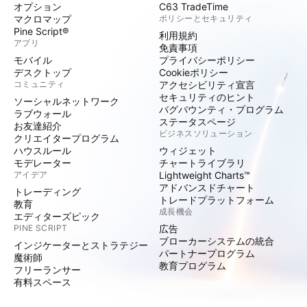
オプション
C63 TradeTime
マクロマップ
ポリシーとセキュリティ
Pine Script®
利用規約
アプリ
免責事項
モバイル
プライバシーポリシー
デスクトップ
Cookieポリシー
コミュニティ
アクセシビリティ宣言
セキュリティのヒント
ソーシャルネットワーク
バグバウンティ・プログラム
ラブウォール
ステータスページ
お友達紹介
ビジネスソリューション
クリエイタープログラム
ハウスルール
ウィジェット
モデレーター
チャートライブラリ
アイデア
Lightweight Charts™
アドバンスドチャート
トレーディング
トレードプラットフォーム
教育
成長機会
エディターズピック
PINE SCRIPT
広告
ブローカーシステムの統合
インジケーターとストラテジー
パートナープログラム
魔術師
教育プログラム
フリーランサー
有料スペース