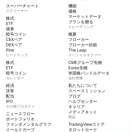
スーパーチャート
機能
スクリーナー
価格
マーケットデータ
株式
プランを贈る
ETF
トレーディング
債券
暗号コイン
概要
CEXペア
ブローカー
DEXペア
ブローカー比較
Pine
The Leap
ヒートマップ
スペシャルオファー
株式
CMEグループ先物
ETF
Eurex先物
暗号コイン
米国株バンドルデータ
カレンダー
会社情報
経済
私たちについて
決算
スペースミッション
配当
ブログ
IPO
ヘルプセンター
その他プロダクト
キャリア
メディアキット
ニュースフロー
商品
ポートフォリオ
ファンダメンタルグラフ
TradingViewストア
イールドカーブ
タロットカード