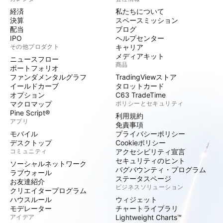
経済
私たちについて
決算
スペースミッション
配当
ブログ
IPO
ヘルプセンター
その他プロダクト
キャリア
メディアキット
ニュースフロー
商品
ポートフォリオ
ファンダメンタルグラフ
TradingViewストア
イールドカーブ
タロットカード
オプション
C63 TradeTime
マクロマップ
ポリシーとセキュリティ
Pine Script®
利用規約
アプリ
免責事項
モバイル
プライバシーポリシー
デスクトップ
Cookieポリシー
コミュニティ
アクセシビリティ宣言
セキュリティのヒント
ソーシャルネットワーク
バグバウンティ・プログラム
ラブウォール
ステータスページ
お友達紹介
ビジネスソリューション
クリエイタープログラム
ハウスルール
ウィジェット
モデレーター
チャートライブラリ
アイデア
Lightweight Charts™