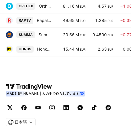
Orthex Oyj
81.16 M
4.57
−1.0
ORTHEX
EUR
EUR
Rapala VMC Oyj
49.65 M
1.285
−0.3
RAP1V
EUR
EUR
Summa Defence Plc Class A
20.56 M
0.4500
−0.7
SUMMA
EUR
EUR
Honkarakenne Oyj Class B
15.44 M
2.63
0.0
HONBS
EUR
EUR
MADE BY HUMANS | 人の手で作られています
日本語