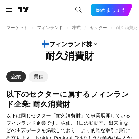
始めましょう
マーケット
/
フィンランド
/
株式
/
セクター
/
耐久消費財
フィンランド株
耐久消費財
企業
業種
以下のセクターに属するフィンラン
ド企業: 耐久消費財
以下は同じセクター「耐久消費財」で事業展開している
フィンランド企業です。株価、1日の変動率、出来高な
どの主要データを掲載しており、より的確な取引判断に
役立ちます。Nokian Renkaat Oyjのような業界の巨人か