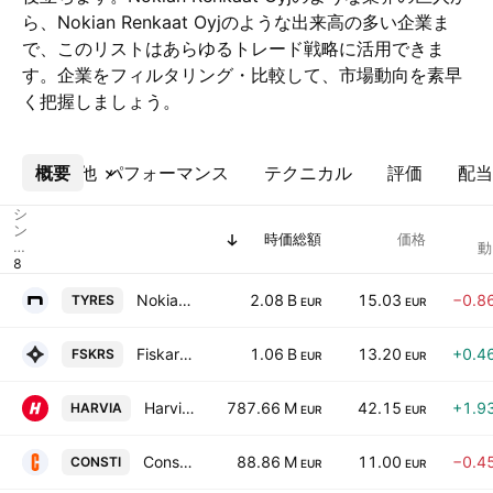
ら、Nokian Renkaat Oyjのような出来高の多い企業ま
で、このリストはあらゆるトレード戦略に活用できま
す。企業をフィルタリング・比較して、市場動向を素早
く把握しましょう。
概要
その他
パフォーマンス
テクニカル
評価
配当
シ
ン
時価総額
価格
ボ
動
ル
Nokian Renkaat Oyj
2.08 B
15.03
−0.8
TYRES
EUR
EUR
Fiskars Oyj Abp
1.06 B
13.20
+0.4
FSKRS
EUR
EUR
Harvia Oyj
787.66 M
42.15
+1.9
HARVIA
EUR
EUR
Consti Oyj
88.86 M
11.00
−0.4
CONSTI
EUR
EUR