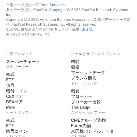
市場データ提供:
ICE Data Services
.
参照データ提供: FactSet. Copyright © 2026 FactSet Research Systems
Inc.
Copyright © 2026, American Bankers Association. CUSIPデータベース提
供: FactSet Research Systems Inc. All rights reserved.
SEC提出書類およびその他ドキュメント提供:
Quartr
.
© 2026 TradingView, Inc.
主要プロダクト
ツールとサブスクリプション
スーパーチャート
機能
スクリーナー
価格
マーケットデータ
株式
プランを贈る
ETF
トレーディング
債券
暗号コイン
概要
CEXペア
ブローカー
DEXペア
ブローカー比較
Pine
The Leap
ヒートマップ
スペシャルオファー
株式
CMEグループ先物
ETF
Eurex先物
暗号コイン
米国株バンドルデータ
カレンダー
会社情報