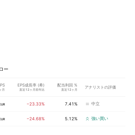
ロー
PS
EPS成長率 (希)
配当利回 %
アナリストの評価
ヶ月
直近12ヶ月前年比
直近12ヶ月
中立
−23.33%
7.41%
EUR
強い買い
−24.68%
5.12%
EUR