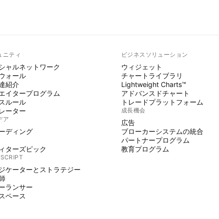
ュニティ
ビジネスソリューション
シャルネットワーク
ウィジェット
ウォール
チャートライブラリ
達紹介
Lightweight Charts™
エイタープログラム
アドバンスドチャート
スルール
トレードプラットフォーム
レーター
成長機会
デア
広告
ーディング
ブローカーシステムの統合
パートナープログラム
ィターズピック
教育プログラム
 SCRIPT
ジケーターとストラテジー
師
ーランサー
スペース