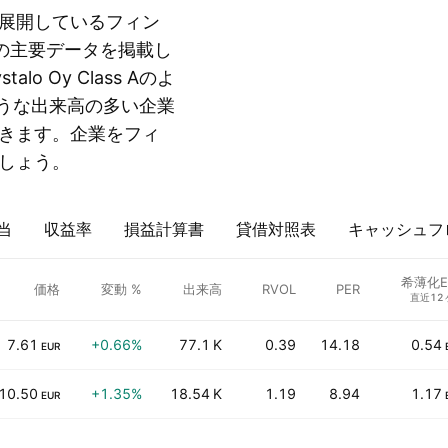
展開しているフィン
の主要データを掲載し
o Oy Class Aのよ
 Aのような出来高の多い企業
きます。企業をフィ
しょう。
当
収益率
損益計算書
貸借対照表
キャッシュフ
希薄化E
価格
変動 %
出来高
RVOL
PER
直近12
7.61
+0.66%
77.1 K
0.39
14.18
0.54
EUR
10.50
+1.35%
18.54 K
1.19
8.94
1.17
EUR