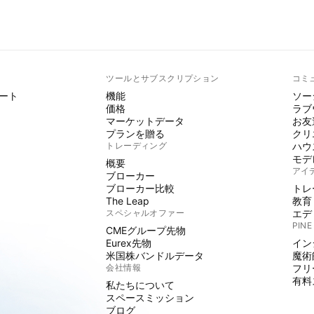
ト
ツールとサブスクリプション
コミ
ート
機能
ソー
価格
ラブ
マーケットデータ
お友
プランを贈る
クリ
トレーディング
ハウ
モデ
概要
アイ
ブローカー
ブローカー比較
トレ
The Leap
教育
スペシャルオファー
エデ
PINE
CMEグループ先物
Eurex先物
イン
米国株バンドルデータ
魔術
会社情報
フリ
有料
私たちについて
スペースミッション
ブログ