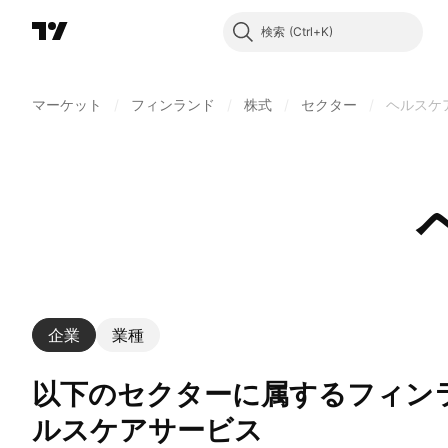
検索
マーケット
/
フィンランド
/
株式
/
セクター
/
ヘルスケ
企業
業種
以下のセクターに属するフィンランド企業: ヘ
ルスケアサービス