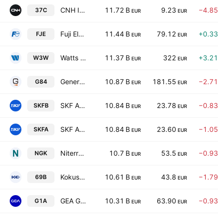
CNH Industrial NV
11.72 B
9.23
−4.8
37C
EUR
EUR
Fuji Electric Co., Ltd.
11.44 B
79.12
+0.3
FJE
EUR
EUR
Watts Water Technologies, Inc. Class A
11.37 B
322
+3.2
W3W
EUR
EUR
Generac Holdings Inc.
10.87 B
181.55
−2.7
G84
EUR
EUR
SKF AB Class B
10.84 B
23.78
−0.8
SKFB
EUR
EUR
SKF AB Class A
10.84 B
23.60
−1.0
SKFA
EUR
EUR
Niterra Co.,Ltd.
10.7 B
53.5
−0.9
NGK
EUR
EUR
Kokusai Electric Corporation
10.61 B
43.8
−1.7
69B
EUR
EUR
GEA Group Aktiengesellschaft
10.31 B
63.90
−0.9
G1A
EUR
EUR