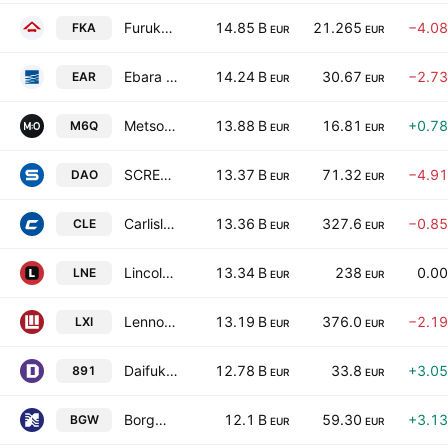
Furukawa Electric Co., Ltd.
14.85 B
21.265
−4.0
FKA
EUR
EUR
Ebara Corporation
14.24 B
30.67
−2.7
EAR
EUR
EUR
Metso Corporation
13.88 B
16.81
+0.7
M6Q
EUR
EUR
SCREEN Holdings Co., Ltd
13.37 B
71.32
−4.9
DAO
EUR
EUR
Carlisle Companies Incorporated
13.36 B
327.6
−0.8
CLE
EUR
EUR
Lincoln Electric Holdings, Inc.
13.34 B
238
0.0
LNE
EUR
EUR
Lennox International Inc.
13.19 B
376.0
−2.1
LXI
EUR
EUR
Daifuku Co., Ltd.
12.78 B
33.8
+3.0
891
EUR
EUR
BorgWarner Inc.
12.1 B
59.30
+3.1
BGW
EUR
EUR