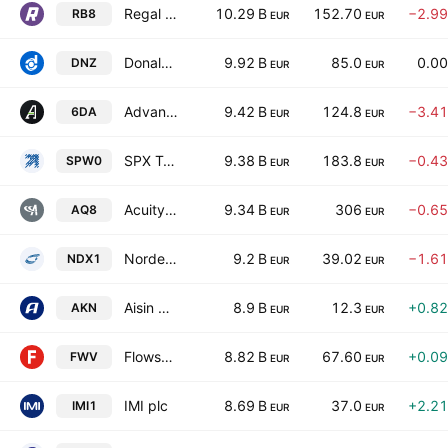
Regal Rexnord Corporation
10.29 B
152.70
−2.9
RB8
EUR
EUR
Donaldson Company, Inc.
9.92 B
85.0
0.0
DNZ
EUR
EUR
Advanced Drainage Systems, Inc.
9.42 B
124.8
−3.4
6DA
EUR
EUR
SPX Technologies, Inc.
9.38 B
183.8
−0.4
SPW0
EUR
EUR
Acuity Inc.
9.34 B
306
−0.6
AQ8
EUR
EUR
Nordex SE
9.2 B
39.02
−1.6
NDX1
EUR
EUR
Aisin Corporation
8.9 B
12.3
+0.8
AKN
EUR
EUR
Flowserve Corporation
8.82 B
67.60
+0.0
FWV
EUR
EUR
IMI plc
8.69 B
37.0
+2.2
IMI1
EUR
EUR