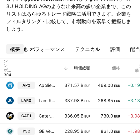
3U HOLDING AGのような出来高の多い企業まで、この
リストはあらゆるトレード戦略に活用できます。企業を
フィルタリング・比較して、市場動向を素早く把握しま
しょう。
概要
その他
パフォーマンス
テクニカル
評価
配当
シ
ン
時価総額
価格
ボ
動
ル
Applied Materials, Inc.
371.57 B
469.00
+0.1
AP2
EUR
EUR
Lam Research Corporation
337.98 B
268.85
+3.1
LAR0
EUR
EUR
Caterpillar Inc.
336.05 B
730.0
−3.0
CAT1
EUR
EUR
GE Vernova Inc.
228.95 B
861.0
−1.9
Y5C
EUR
EUR