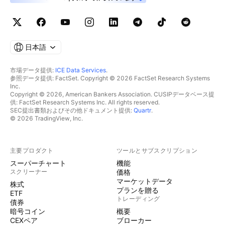
日本語
市場データ提供:
ICE Data Services
.
参照データ提供: FactSet. Copyright © 2026 FactSet Research Systems
Inc.
Copyright © 2026, American Bankers Association. CUSIPデータベース提
供: FactSet Research Systems Inc. All rights reserved.
SEC提出書類およびその他ドキュメント提供:
Quartr
.
© 2026 TradingView, Inc.
主要プロダクト
ツールとサブスクリプション
スーパーチャート
機能
スクリーナー
価格
マーケットデータ
株式
プランを贈る
ETF
トレーディング
債券
暗号コイン
概要
CEXペア
ブローカー