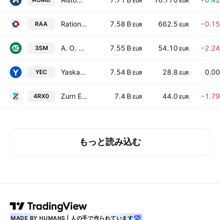
EUR
EUR
Rational Aktiengesellschaft
7.58 B
662.5
−0.1
RAA
EUR
EUR
A. O. Smith Corporation
7.55 B
54.10
−2.2
3SM
EUR
EUR
Yaskawa Electric Corporation
7.54 B
28.8
0.0
YEC
EUR
EUR
Zurn Elkay Water Solutions Corporation
7.4 B
44.0
−1.7
4RX0
EUR
EUR
もっと読み込む
MADE BY HUMANS | 人の手で作られています