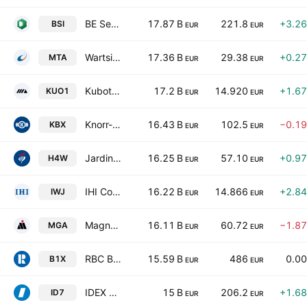
BE Semiconductor Industries N.V.
17.87 B
221.8
+3.2
BSI
EUR
EUR
Wartsila Oyj Abp
17.36 B
29.38
+0.2
MTA
EUR
EUR
Kubota Corporation
17.2 B
14.920
+1.6
KUO1
EUR
EUR
Knorr-Bremse AG
16.43 B
102.5
−0.1
KBX
EUR
EUR
Jardine Matheson Holdings Limited
16.25 B
57.10
+0.9
H4W
EUR
EUR
IHI Corporation
16.22 B
14.866
+2.8
IWJ
EUR
EUR
Magna International Inc.
16.11 B
60.72
−1.8
MGA
EUR
EUR
RBC Bearings Incorporated
15.59 B
486
0.0
B1X
EUR
EUR
IDEX Corporation
15 B
206.2
+1.6
ID7
EUR
EUR