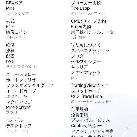
DEXペア
ブローカー比較
Pine
The Leap
ヒートマップ
スペシャルオファー
株式
CMEグループ先物
ETF
Eurex先物
暗号コイン
米国株バンドルデータ
カレンダー
会社情報
経済
私たちについて
決算
スペースミッション
配当
ブログ
IPO
ヘルプセンター
その他プロダクト
キャリア
メディアキット
ニュースフロー
商品
ポートフォリオ
ファンダメンタルグラフ
TradingViewストア
イールドカーブ
タロットカード
オプション
C63 TradeTime
マクロマップ
ポリシーとセキュリティ
Pine Script®
利用規約
アプリ
免責事項
モバイル
プライバシーポリシー
デスクトップ
Cookieポリシー
コミュニティ
アクセシビリティ宣言
セキュリティのヒント