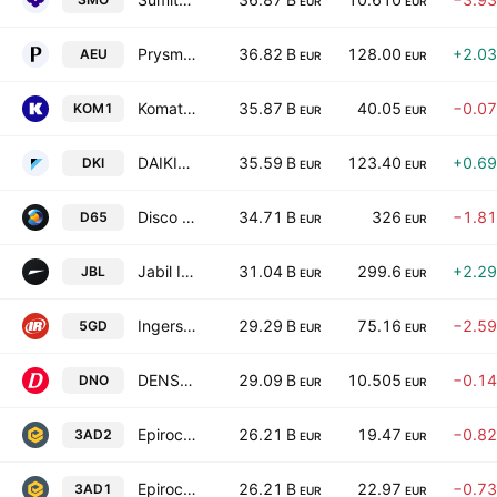
EUR
EUR
Prysmian S.p.A.
36.82 B
128.00
+2.0
AEU
EUR
EUR
Komatsu Ltd.
35.87 B
40.05
−0.0
KOM1
EUR
EUR
DAIKIN INDUSTRIES, LTD.
35.59 B
123.40
+0.6
DKI
EUR
EUR
Disco Corporation
34.71 B
326
−1.8
D65
EUR
EUR
Jabil Inc.
31.04 B
299.6
+2.2
JBL
EUR
EUR
Ingersoll Rand Inc.
29.29 B
75.16
−2.5
5GD
EUR
EUR
DENSO CORPORATION
29.09 B
10.505
−0.1
DNO
EUR
EUR
Epiroc AB Class B
26.21 B
19.47
−0.8
3AD2
EUR
EUR
Epiroc AB Class A
26.21 B
22.97
−0.7
3AD1
EUR
EUR