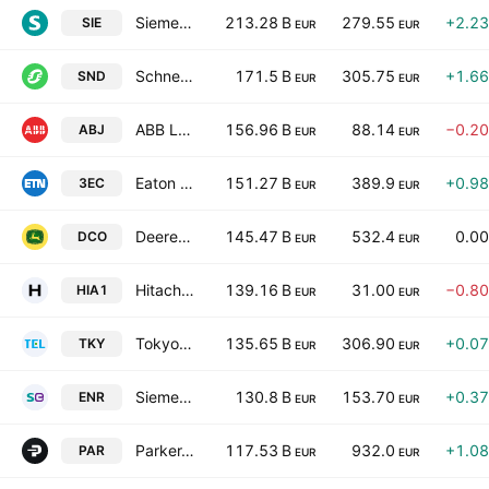
Siemens AG
213.28 B
279.55
+2.2
SIE
EUR
EUR
Schneider Electric SE
171.5 B
305.75
+1.6
SND
EUR
EUR
ABB Ltd.
156.96 B
88.14
−0.2
ABJ
EUR
EUR
Eaton Corp. Plc
151.27 B
389.9
+0.9
3EC
EUR
EUR
Deere & Company
145.47 B
532.4
0.0
DCO
EUR
EUR
Hitachi, Ltd.
139.16 B
31.00
−0.8
HIA1
EUR
EUR
Tokyo Electron Ltd.
135.65 B
306.90
+0.0
TKY
EUR
EUR
Siemens Energy AG
130.8 B
153.70
+0.3
ENR
EUR
EUR
Parker-Hannifin Corporation
117.53 B
932.0
+1.0
PAR
EUR
EUR