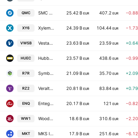
SMC Corporation
25.42 B
407.2
−0.8
QMC
EUR
EUR
Xylem Inc.
24.39 B
104.44
−1.7
XY6
EUR
EUR
Vestas Wind Systems A/S
23.63 B
23.59
+0.6
VWSB
EUR
EUR
Hubbell Incorporated
23.57 B
438.6
−0.9
HUEC
EUR
EUR
Symbotic, Inc. Class A
21.09 B
35.70
+2.0
R7R
EUR
EUR
Veralto Corporation
20.81 B
83.84
+0.7
RZ2
EUR
EUR
Entegris, Inc.
20.17 B
121
−0.8
ENQ
EUR
EUR
Woodward, Inc.
18.6 B
310.6
−2.2
WW1
EUR
EUR
MKS Inc.
17.9 B
251.6
−6.1
MKT
EUR
EUR