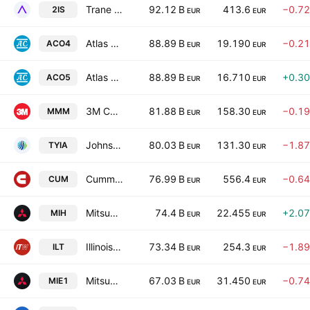
Trane Technologies plc
92.12 B
413.6
−0.7
2IS
EUR
EUR
Atlas Copco AB Class A
88.89 B
19.190
−0.2
ACO4
EUR
EUR
Atlas Copco AB Class B
88.89 B
16.710
+0.3
ACO5
EUR
EUR
3M Company
81.88 B
158.30
−0.1
MMM
EUR
EUR
Johnson Controls International plc
80.03 B
131.30
−1.8
TYIA
EUR
EUR
Cummins Inc.
76.99 B
556.4
−0.6
CUM
EUR
EUR
Mitsubishi Heavy Industries, Ltd.
74.4 B
22.455
+2.0
MIH
EUR
EUR
Illinois Tool Works Inc.
73.34 B
254.3
−1.8
ILT
EUR
EUR
Mitsubishi Electric Corp.
67.03 B
31.450
−0.7
MIE1
EUR
EUR