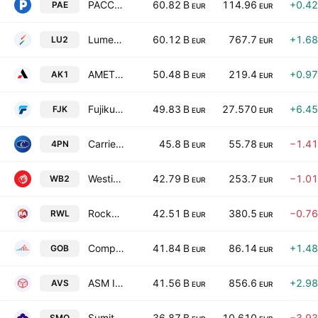
PACCAR Inc
60.82 B
114.96
+0.4
PAE
EUR
EUR
Lumentum Holdings, Inc.
60.12 B
767.7
+1.6
LU2
EUR
EUR
AMETEK, Inc.
50.48 B
219.4
+0.9
AK1
EUR
EUR
Fujikura Ltd
49.83 B
27.570
+6.4
FJK
EUR
EUR
Carrier Global Corp.
45.8 B
55.78
−1.4
4PN
EUR
EUR
Westinghouse Air Brake Technologies Corporation
42.79 B
253.7
−1.0
WB2
EUR
EUR
Rockwell Automation, Inc.
42.51 B
380.5
−0.7
RWL
EUR
EUR
Compagnie de Saint-Gobain SA
41.84 B
86.14
+1.4
GOB
EUR
EUR
ASM International N.V.
41.56 B
856.6
+2.9
AVS
EUR
EUR
Sumitomo Electric Industries, Ltd.
36.87 B
10.610
−3.9
SMO