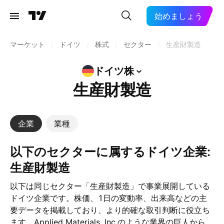
始めましょう
マーケット
/
ドイツ
/
株式
/
セクター
/
生産財製造
ドイツ株
生産財製造
企業
業種
以下のセクターに属するドイツ企業:
生産財製造
以下は同じセクター「生産財製造」で事業展開している
ドイツ企業です。株価、1日の変動率、出来高などの主
要データを掲載しており、より的確な取引判断に役立ち
ます。Applied Materials, Inc.のような業界の巨人から、