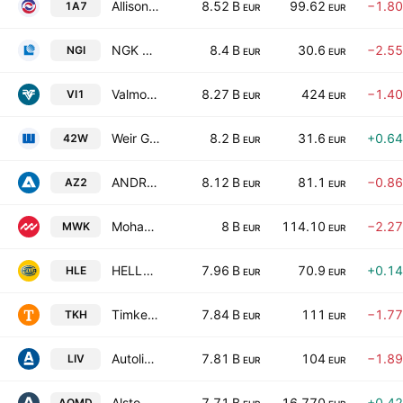
Allison Transmission Holdings, Inc.
8.52 B
99.62
−1.8
1A7
EUR
EUR
NGK Corp.
8.4 B
30.6
−2.5
NGI
EUR
EUR
Valmont Industries, Inc.
8.27 B
424
−1.4
VI1
EUR
EUR
Weir Group PLC
8.2 B
31.6
+0.6
42W
EUR
EUR
ANDRITZ AG
8.12 B
81.1
−0.8
AZ2
EUR
EUR
Mohawk Industries, Inc.
8 B
114.10
−2.2
MWK
EUR
EUR
HELLA GmbH & Co. KGaA
7.96 B
70.9
+0.1
HLE
EUR
EUR
Timken Company
7.84 B
111
−1.7
TKH
EUR
EUR
Autoliv Inc.
7.81 B
104
−1.8
LIV
EUR
EUR
Alstom SA
7.71 B
16.770
+0.4
AOMD