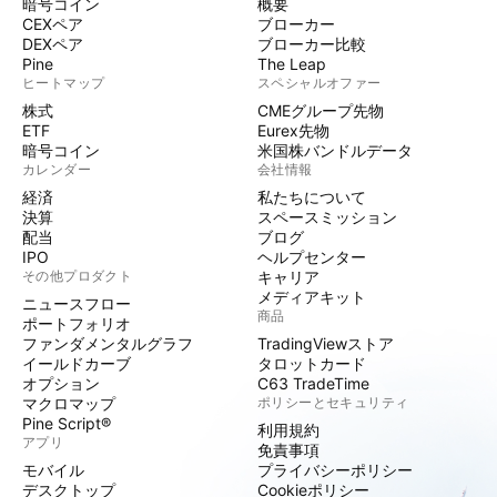
暗号コイン
概要
CEXペア
ブローカー
DEXペア
ブローカー比較
Pine
The Leap
ヒートマップ
スペシャルオファー
株式
CMEグループ先物
ETF
Eurex先物
暗号コイン
米国株バンドルデータ
カレンダー
会社情報
経済
私たちについて
決算
スペースミッション
配当
ブログ
IPO
ヘルプセンター
その他プロダクト
キャリア
メディアキット
ニュースフロー
商品
ポートフォリオ
ファンダメンタルグラフ
TradingViewストア
イールドカーブ
タロットカード
オプション
C63 TradeTime
マクロマップ
ポリシーとセキュリティ
Pine Script®
利用規約
アプリ
免責事項
モバイル
プライバシーポリシー
デスクトップ
Cookieポリシー