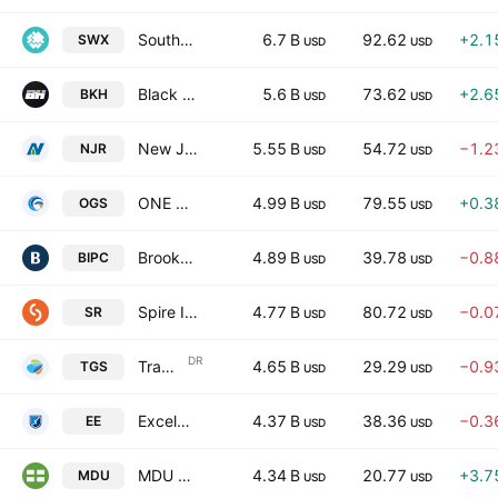
Southwest Gas Holdings, Inc.
6.7 B
92.62
+2.1
SWX
USD
USD
Black Hills Corporation
5.6 B
73.62
+2.6
BKH
USD
USD
New Jersey Resources Corporation
5.55 B
54.72
−1.2
NJR
USD
USD
ONE Gas, Inc.
4.99 B
79.55
+0.3
OGS
USD
USD
Brookfield Infrastructure Corporation Class A
4.89 B
39.78
−0.8
BIPC
USD
USD
Spire Inc.
4.77 B
80.72
−0.0
SR
USD
USD
DR
Transportadora de Gas del Sur SA Sponsored ADR Class B RegS
4.65 B
29.29
−0.9
TGS
USD
USD
Excelerate Energy, Inc. Class A
4.37 B
38.36
−0.3
EE
USD
USD
MDU Resources Group, Inc.
4.34 B
20.77
+3.7
MDU
USD
USD