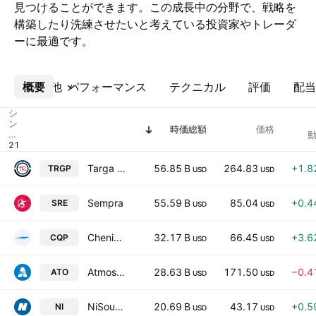
見つけることができます。この成長中の分野で、戦略を
構築したり洗練させたいと考えている投資家やトレーダ
ーに最適です。
概要
その他
パフォーマンス
テクニカル
評価
配当
シ
ン
時価総額
価格
ボ
動
ル
Targa Resources Corp.
56.85 B
264.83
+1.8
TRGP
USD
USD
Sempra
55.59 B
85.04
+0.4
SRE
USD
USD
Cheniere Energy Partners, L.P.
32.17 B
66.45
+3.6
CQP
USD
USD
Atmos Energy Corporation
28.63 B
171.50
−0.4
ATO
USD
USD
NiSource Inc
20.69 B
43.17
+0.5
NI
USD
USD