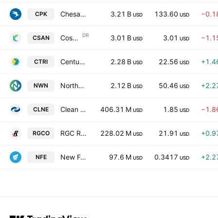
Chesapeake Utilities Corporation
3.21 B
133.60
−0.1
CPK
USD
USD
DR
Cosan S.A. Sponsored ADR
3.01 B
3.01
−1.1
CSAN
USD
USD
Centuri Holdings, Inc.
2.28 B
22.56
+1.4
CTRI
USD
USD
Northwest Natural Holding Co.
2.12 B
50.46
+2.2
NWN
USD
USD
Clean Energy Fuels Corp.
406.31 M
1.85
−1.8
CLNE
USD
USD
RGC Resources, Inc.
228.02 M
21.91
+0.9
RGCO
USD
USD
New Fortress Energy Inc. Class A
97.6 M
0.3417
+2.2
NFE
USD
USD