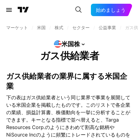
始めましょう
マーケット
/
米国
/
株式
/
セクター
/
公益事業
/
ガス供
米国株
ガス供給業者
ガス供給業者の業界に属する米国企
業
下の表はガス供給業者という同じ業界で事業を展開して
いる米国企業を掲載したものです。このリストで各企業
の業績、損益計算書、株価動向を一挙に分析することが
できます。キーとなる指標で並べ替えると、Targa
Resources Corp.のようにきわめて割高な銘柄や
NiSource Incのように頻繁にトレードされているものを