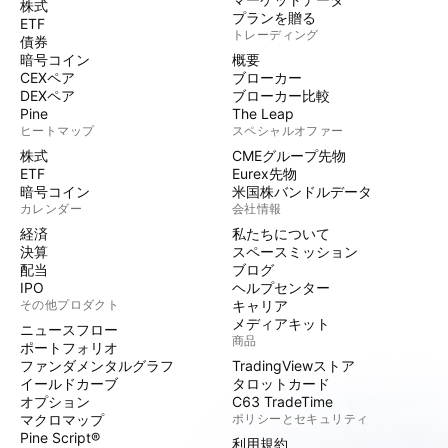
株式
プランを贈る
ETF
トレーディング
債券
暗号コイン
概要
CEXペア
ブローカー
DEXペア
ブローカー比較
Pine
The Leap
ヒートマップ
スペシャルオファー
株式
CMEグループ先物
ETF
Eurex先物
暗号コイン
米国株バンドルデータ
カレンダー
会社情報
経済
私たちについて
決算
スペースミッション
配当
ブログ
IPO
ヘルプセンター
その他プロダクト
キャリア
メディアキット
ニュースフロー
商品
ポートフォリオ
ファンダメンタルグラフ
TradingViewストア
イールドカーブ
タロットカード
オプション
C63 TradeTime
マクロマップ
ポリシーとセキュリティ
Pine Script®
利用規約