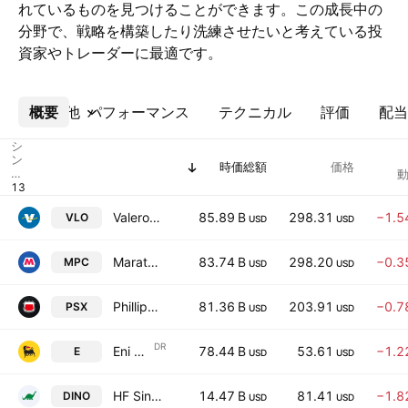
れているものを見つけることができます。この成長中の
分野で、戦略を構築したり洗練させたいと考えている投
資家やトレーダーに最適です。
概要
その他
パフォーマンス
テクニカル
評価
配当
シ
ン
時価総額
価格
ボ
動
ル
Valero Energy Corporation
85.89 B
298.31
−1.5
VLO
USD
USD
Marathon Petroleum Corporation
83.74 B
298.20
−0.3
MPC
USD
USD
Phillips 66
81.36 B
203.91
−0.7
PSX
USD
USD
DR
Eni S.p.A. Sponsored ADR
78.44 B
53.61
−1.2
E
USD
USD
HF Sinclair Corporation
14.47 B
81.41
−1.8
DINO
USD
USD