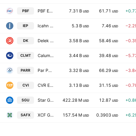
PBF Energy, Inc. Class A
7.31 B
61.71
+0.7
PBF
USD
USD
Icahn Enterprises L.P.
5.3 B
7.46
−2.2
IEP
USD
USD
Delek US Holdings Inc
3.58 B
58.46
−0.3
DK
USD
USD
Calumet, Inc.
3.44 B
39.48
−5.7
CLMT
USD
USD
Par Pacific Holdings Inc
3.32 B
66.29
−3.8
PARR
USD
USD
CVR Energy, Inc.
3.13 B
31.15
−0.7
CVI
USD
USD
Star Group LP
422.28 M
12.87
+0.8
SGU
USD
USD
XCF Global, Inc. Class A
157.54 M
0.3903
+6.2
SAFX
USD
USD