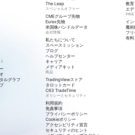
The Leap
教育
スペシャルオファー
エデ
PINE
CMEグループ先物
Eurex先物
イン
米国株バンドルデータ
魔術
会社情報
フリ
有料
私たちについて
スペースミッション
ブログ
ヘルプセンター
クト
キャリア
メディアキット
ー
商品
オ
タルグラフ
TradingViewストア
ブ
タロットカード
C63 TradeTime
ポリシーとセキュリティ
利用規約
免責事項
プライバシーポリシー
Cookieポリシー
アクセシビリティ宣言
セキュリティのヒント