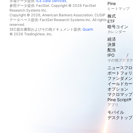
市場データ提供:
ICE Data Services
.
Pine
参照データ提供: FactSet. Copyright © 2026 FactSet
ヒートマップ
Research Systems Inc.
Copyright © 2026, American Bankers Association. CUSIP
株式
データベース提供: FactSet Research Systems Inc. All rights
ETF
reserved.
暗号コイン
SEC提出書類およびその他ドキュメント提供:
Quartr
.
カレンダー
© 2026 TradingView, Inc.
経済
決算
配当
IPO
その他プロダ
ニュースフロ
ポートフォリ
ファンダメン
イールドカー
オプション
マクロマップ
Pine Script®
アプリ
モバイル
デスクトップ