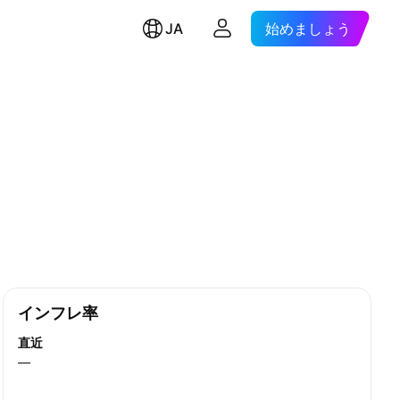
JA
始めましょう
インフレ率
直近
—