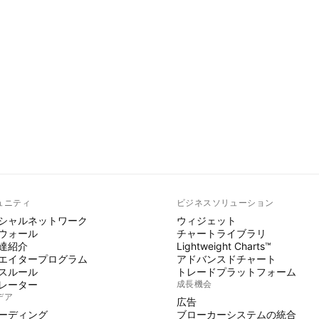
ュニティ
ビジネスソリューション
シャルネットワーク
ウィジェット
ウォール
チャートライブラリ
達紹介
Lightweight Charts™
エイタープログラム
アドバンスドチャート
スルール
トレードプラットフォーム
レーター
成長機会
デア
広告
ーディング
ブローカーシステムの統合