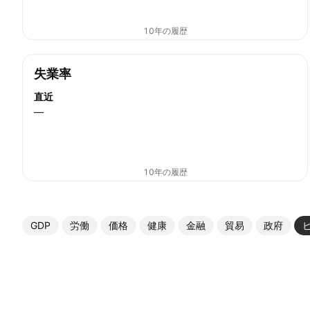
10年の履歴
失業率
直近
—
10年の履歴
GDP
労働
価格
健康
金融
貿易
政府
その他