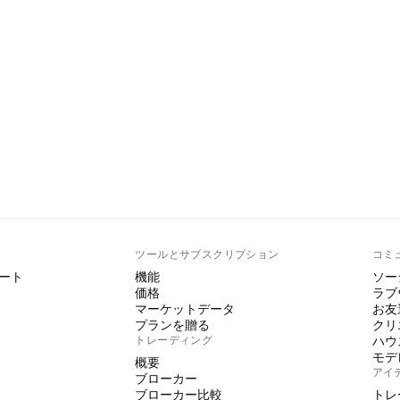
ト
ツールとサブスクリプション
コミ
ート
機能
ソー
価格
ラブ
マーケットデータ
お友
プランを贈る
クリ
トレーディング
ハウ
モデ
概要
アイ
ブローカー
ブローカー比較
トレ