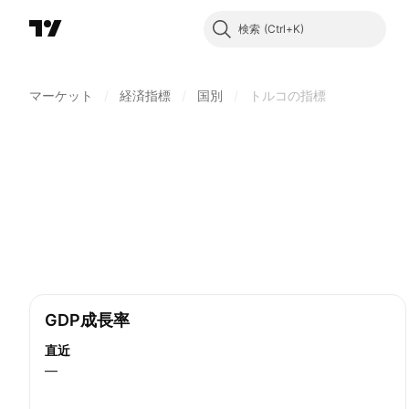
検索
マーケット
/
経済指標
/
国別
/
トルコの指標
GDP成長率
直近
—