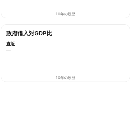
10年の履歴
政府借入対GDP比
直近
—
10年の履歴