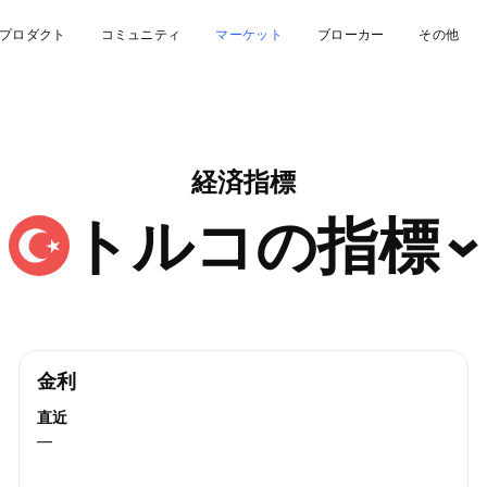
プロダクト
コミュニティ
マーケット
ブローカー
その他
経済指標
トルコの指標
金利
直近
—