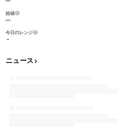
—
始値
—
今日のレンジ
–
ニュース