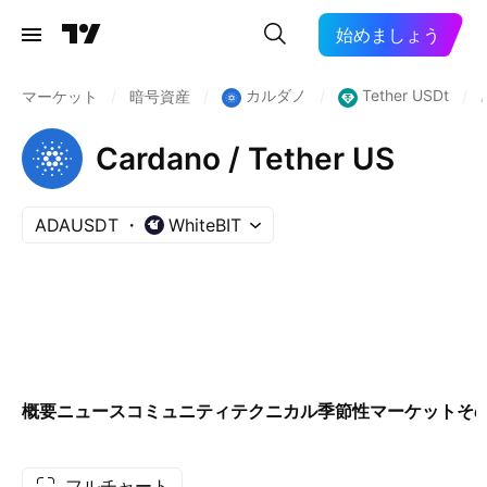
始めましょう
カルダノ
Tether USDt
マーケット
/
暗号資産
/
/
/
Cardano / Tether US
ADAUSDT
WhiteBIT
概要
ニュース
コミュニティ
テクニカル
季節性
マーケット
そ
フルチャート