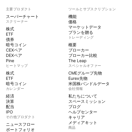
主要プロダクト
ツールとサブスクリプション
スーパーチャート
機能
スクリーナー
価格
マーケットデータ
株式
プランを贈る
ETF
トレーディング
債券
暗号コイン
概要
CEXペア
ブローカー
DEXペア
ブローカー比較
Pine
The Leap
ヒートマップ
スペシャルオファー
株式
CMEグループ先物
ETF
Eurex先物
暗号コイン
米国株バンドルデータ
カレンダー
会社情報
経済
私たちについて
決算
スペースミッション
配当
ブログ
IPO
ヘルプセンター
その他プロダクト
キャリア
メディアキット
ニュースフロー
商品
ポートフォリオ