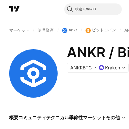
検索
Ankr
ビットコイン
マーケット
/
暗号資産
/
/
/
A
ANKR / B
ANKRBTC
Kraken
概要
コミュニティ
テクニカル
季節性
マーケット
その他