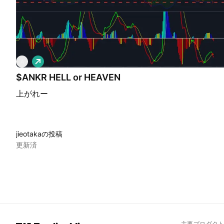
ロ
A
ン
$ANKR HELL or HEAVEN
グ
上がれー
jieotakaの投稿
更新済
主要プロダク