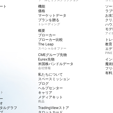
ート
機能
ソー
価格
ラブ
マーケットデータ
お友
プランを贈る
クリ
トレーディング
ハウ
モデ
概要
アイ
ブローカー
ブローカー比較
トレ
The Leap
教育
スペシャルオファー
エデ
PINE
CMEグループ先物
Eurex先物
イン
米国株バンドルデータ
魔術
会社情報
フリ
有料
私たちについて
スペースミッション
ブログ
ヘルプセンター
クト
キャリア
メディアキット
ー
商品
オ
タルグラフ
TradingViewストア
ブ
タロットカード