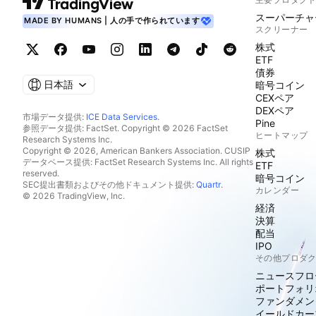
スーパーチャ
MADE BY HUMANS | 人の手で作られています
スクリーナー
株式
ETF
債券
日本語
暗号コイン
CEXペア
DEXペア
市場データ提供:
ICE Data Services
.
Pine
参照データ提供: FactSet. Copyright © 2026 FactSet
ヒートマップ
Research Systems Inc.
Copyright © 2026, American Bankers Association. CUSIP
株式
データベース提供: FactSet Research Systems Inc. All rights
ETF
reserved.
暗号コイン
SEC提出書類およびその他ドキュメント提供:
Quartr
.
カレンダー
© 2026 TradingView, Inc.
経済
決算
配当
IPO
その他プロダ
ニュースフロ
ポートフォリ
ファンダメン
イールドカー