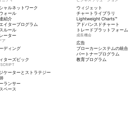
シャルネットワーク
ウィジェット
ウォール
チャートライブラリ
達紹介
Lightweight Charts™
エイタープログラム
アドバンスドチャート
スルール
トレードプラットフォーム
レーター
成長機会
デア
広告
ーディング
ブローカーシステムの統合
パートナープログラム
ィターズピック
教育プログラム
 SCRIPT
ジケーターとストラテジー
師
ーランサー
スペース