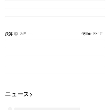
決算
年間
その他
四半期
次回
:
—
ニュース