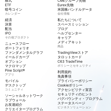
株式
CMEグループ先物
ETF
Eurex先物
暗号コイン
米国株バンドルデータ
カレンダー
会社情報
経済
私たちについて
決算
スペースミッション
配当
ブログ
IPO
ヘルプセンター
その他プロダクト
キャリア
メディアキット
ニュースフロー
商品
ポートフォリオ
ファンダメンタルグラフ
TradingViewストア
イールドカーブ
タロットカード
オプション
C63 TradeTime
マクロマップ
ポリシーとセキュリティ
Pine Script®
利用規約
アプリ
免責事項
モバイル
プライバシーポリシー
デスクトップ
Cookieポリシー
コミュニティ
アクセシビリティ宣言
セキュリティのヒント
ソーシャルネットワーク
バグバウンティ・プログラム
ラブウォール
ステータスページ
お友達紹介
ビジネスソリューション
クリエイタープログラム