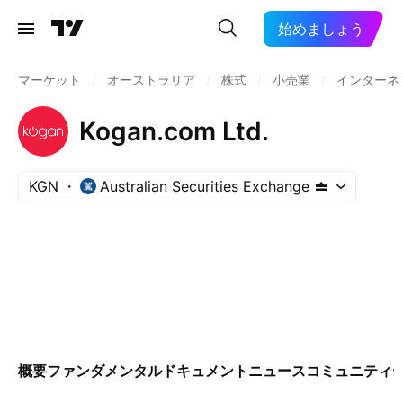
始めましょう
マーケット
/
オーストラリア
/
株式
/
小売業
/
インターネ
Kogan.com Ltd.
KGN
Australian Securities Exchange
概要
ファンダメンタル
ドキュメント
ニュース
コミュニティ