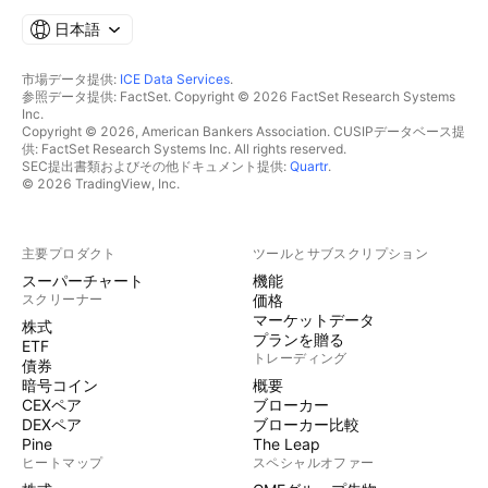
日本語
市場データ提供:
ICE Data Services
.
参照データ提供: FactSet. Copyright © 2026 FactSet Research Systems
Inc.
Copyright © 2026, American Bankers Association. CUSIPデータベース提
供: FactSet Research Systems Inc. All rights reserved.
SEC提出書類およびその他ドキュメント提供:
Quartr
.
© 2026 TradingView, Inc.
主要プロダクト
ツールとサブスクリプション
スーパーチャート
機能
スクリーナー
価格
マーケットデータ
株式
プランを贈る
ETF
トレーディング
債券
暗号コイン
概要
CEXペア
ブローカー
DEXペア
ブローカー比較
Pine
The Leap
ヒートマップ
スペシャルオファー