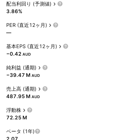
配当利回り (予測値)
3.86%
PER (直近12ヶ月)
—
基本EPS (直近12ヶ月)
−0.42
AUD
純利益 (通期)
‪−39.47 M‬
AUD
売上高 (通期)
‪487.95 M‬
AUD
浮動株
‪72.25 M‬
ベータ (1年)
2.07