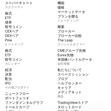
スーパーチャート
機能
スクリーナー
価格
マーケットデータ
株式
プランを贈る
ETF
トレーディング
債券
暗号コイン
概要
CEXペア
ブローカー
DEXペア
ブローカー比較
Pine
The Leap
ヒートマップ
スペシャルオファー
株式
CMEグループ先物
ETF
Eurex先物
暗号コイン
米国株バンドルデータ
カレンダー
会社情報
経済
私たちについて
決算
スペースミッション
配当
ブログ
IPO
ヘルプセンター
その他プロダクト
キャリア
メディアキット
ニュースフロー
商品
ポートフォリオ
ファンダメンタルグラフ
TradingViewストア
イールドカーブ
タロットカード