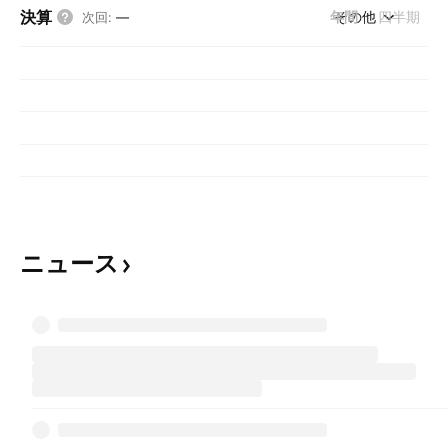
決算
年間
その他
四半期
次回
:
—
ニュース