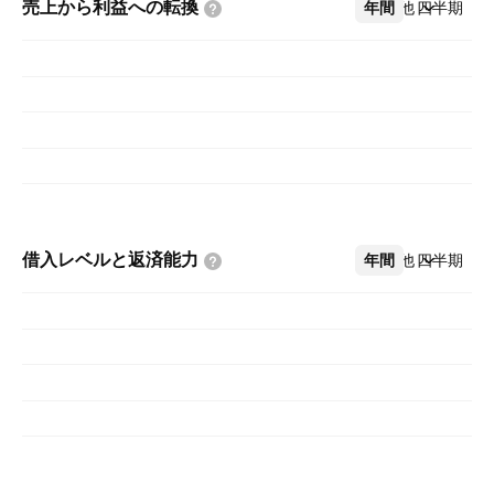
売上から利益への転換
年間
その他
四半期
借入レベルと返済能力
年間
その他
四半期