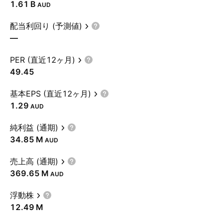
‪1.61 B‬
AUD
配当利回り (予測値)
—
PER (直近12ヶ月)
49.45
基本EPS (直近12ヶ月)
1.29
AUD
純利益 (通期)
‪34.85 M‬
AUD
売上高 (通期)
‪369.65 M‬
AUD
浮動株
‪12.49 M‬