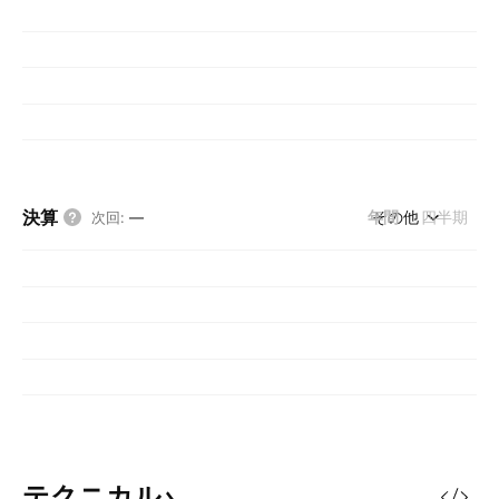
決算
年間
その他
四半期
次回
:
—
テクニカル