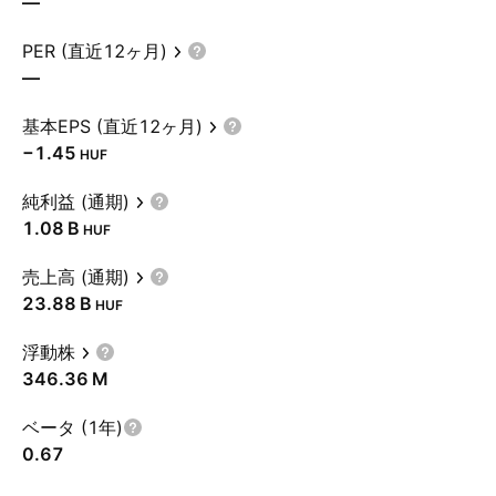
—
PER (直近12ヶ月)
—
基本EPS (直近12ヶ月)
−1.45
HUF
純利益 (通期)
‪1.08 B‬
HUF
売上高 (通期)
‪23.88 B‬
HUF
浮動株
‪346.36 M‬
ベータ (1年)
0.67