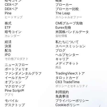
暗号コイン
概要
CEXペア
ブローカー
DEXペア
ブローカー比較
Pine
The Leap
ヒートマップ
スペシャルオファー
株式
CMEグループ先物
ETF
Eurex先物
暗号コイン
米国株バンドルデータ
カレンダー
会社情報
経済
私たちについて
決算
スペースミッション
配当
ブログ
IPO
ヘルプセンター
その他プロダクト
キャリア
メディアキット
ニュースフロー
商品
ポートフォリオ
ファンダメンタルグラフ
TradingViewストア
イールドカーブ
タロットカード
オプション
C63 TradeTime
マクロマップ
ポリシーとセキュリティ
Pine Script®
利用規約
アプリ
免責事項
モバイル
プライバシーポリシー
デスクトップ
Cookieポリシー