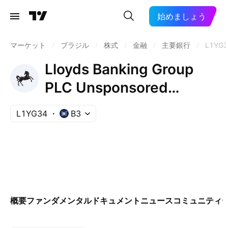
始めましょう
マーケット
/
ブラジル
/
株式
/
金融
/
主要銀行
/
L1YG3
Lloyds Banking Group
PLC Unsponsored
Brazilian Depositary
L1YG34
B3
Receipt Repr 1 ADR
概要
ファンダメンタル
ドキュメント
ニュース
コミュニティ