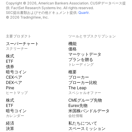
Copyright © 2026, American Bankers Association. CUSIPデータベース提
供: FactSet Research Systems Inc. All rights reserved.
SEC提出書類およびその他ドキュメント提供:
Quartr
.
© 2026 TradingView, Inc.
主要プロダクト
ツールとサブスクリプション
スーパーチャート
機能
スクリーナー
価格
マーケットデータ
株式
プランを贈る
ETF
トレーディング
債券
暗号コイン
概要
CEXペア
ブローカー
DEXペア
ブローカー比較
Pine
The Leap
ヒートマップ
スペシャルオファー
株式
CMEグループ先物
ETF
Eurex先物
暗号コイン
米国株バンドルデータ
カレンダー
会社情報
経済
私たちについて
決算
スペースミッション