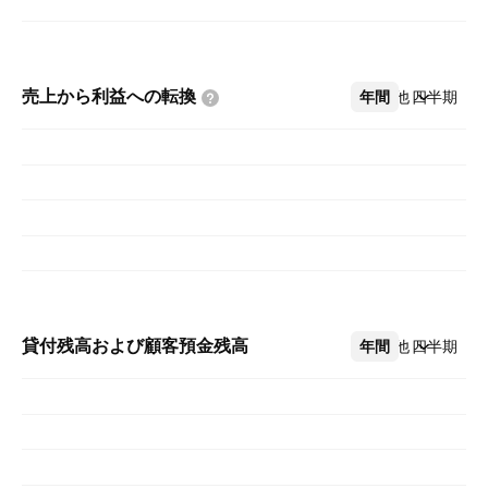
売上から利益への転換
年間
その他
四半期
貸付残高および顧客預金残高
年間
その他
四半期