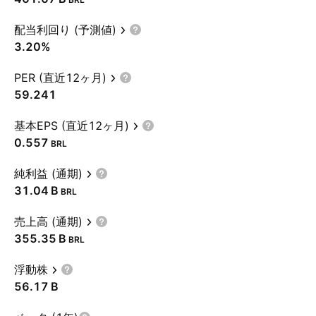
配当利回り (予測値)
3.20%
PER (直近12ヶ月)
59.241
基本EPS (直近12ヶ月)
0.557
BRL
純利益 (通期)
‪31.04 B‬
BRL
売上高 (通期)
‪355.35 B‬
BRL
浮動株
‪56.17 B‬