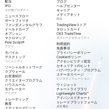
配当
ブログ
IPO
ヘルプセンター
その他プロダクト
キャリア
メディアキット
ニュースフロー
商品
ポートフォリオ
ファンダメンタルグラフ
TradingViewストア
イールドカーブ
タロットカード
オプション
C63 TradeTime
マクロマップ
ポリシーとセキュリティ
Pine Script®
利用規約
アプリ
免責事項
モバイル
プライバシーポリシー
デスクトップ
Cookieポリシー
コミュニティ
アクセシビリティ宣言
セキュリティのヒント
ソーシャルネットワーク
バグバウンティ・プログラム
ラブウォール
ステータスページ
お友達紹介
ビジネスソリューション
クリエイタープログラム
ハウスルール
ウィジェット
モデレーター
チャートライブラリ
アイデア
Lightweight Charts™
アドバンスドチャート
トレーディング
トレードプラットフォーム
教育
成長機会
エディターズピック