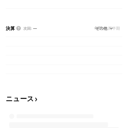
決算
年間
その他
四半期
次回
:
—
ニュース