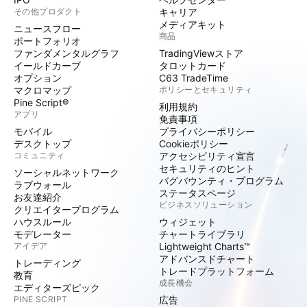
その他プロダクト
キャリア
メディアキット
ニュースフロー
商品
ポートフォリオ
ファンダメンタルグラフ
TradingViewストア
イールドカーブ
タロットカード
オプション
C63 TradeTime
マクロマップ
ポリシーとセキュリティ
Pine Script®
利用規約
アプリ
免責事項
モバイル
プライバシーポリシー
デスクトップ
Cookieポリシー
コミュニティ
アクセシビリティ宣言
セキュリティのヒント
ソーシャルネットワーク
バグバウンティ・プログラム
ラブウォール
ステータスページ
お友達紹介
ビジネスソリューション
クリエイタープログラム
ハウスルール
ウィジェット
モデレーター
チャートライブラリ
アイデア
Lightweight Charts™
アドバンスドチャート
トレーディング
トレードプラットフォーム
教育
成長機会
エディターズピック
PINE SCRIPT
広告