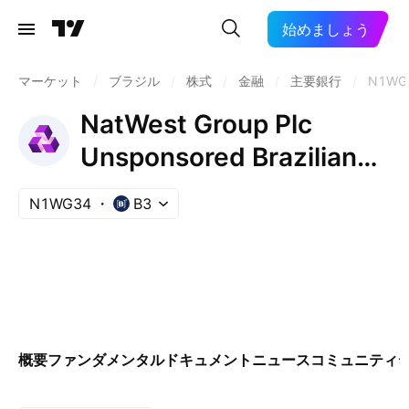
始めましょう
マーケット
/
ブラジル
/
株式
/
金融
/
主要銀行
/
N1WG
NatWest Group Plc
Unsponsored Brazilian
Depositary Receipt Repr
N1WG34
B3
1 ADR
概要
ファンダメンタル
ドキュメント
ニュース
コミュニティ