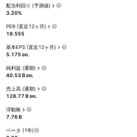
配当利回り (予測値)
3.20%
PER (直近12ヶ月)
19.555
基本EPS (直近12ヶ月)
5.175
BRL
純利益 (通期)
‪40.53 B‬
BRL
売上高 (通期)
‪128.77 B‬
BRL
浮動株
‪7.76 B‬
ベータ (1年)