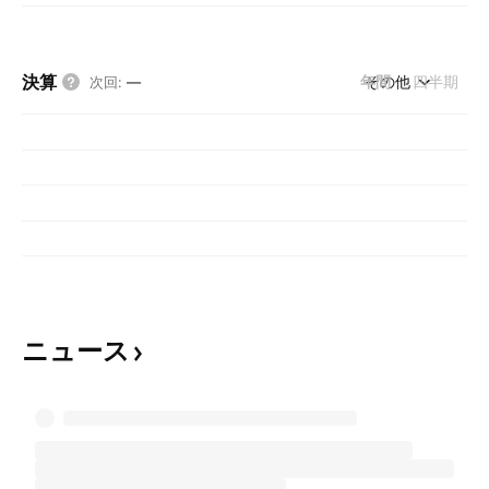
決算
年間
その他
四半期
次回
:
—
ニュース