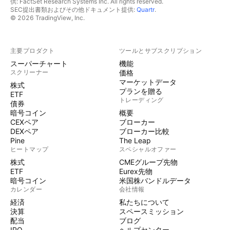
供: FactSet Research Systems Inc. All rights reserved.
SEC提出書類およびその他ドキュメント提供:
Quartr
.
© 2026 TradingView, Inc.
主要プロダクト
ツールとサブスクリプション
スーパーチャート
機能
スクリーナー
価格
マーケットデータ
株式
プランを贈る
ETF
トレーディング
債券
暗号コイン
概要
CEXペア
ブローカー
DEXペア
ブローカー比較
Pine
The Leap
ヒートマップ
スペシャルオファー
株式
CMEグループ先物
ETF
Eurex先物
暗号コイン
米国株バンドルデータ
カレンダー
会社情報
経済
私たちについて
決算
スペースミッション
配当
ブログ
IPO
ヘルプセンター