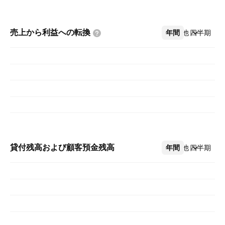
売上から利益への転換
年間
その他
四半期
貸付残高および顧客預金残高
年間
その他
四半期