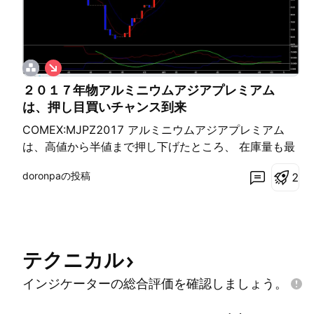
シ
ョ
２０１７年物アルミニウムアジアプレミアム
ー
ト
は、押し目買いチャンス到来
COMEX:MJPZ2017 アルミニウムアジアプレミアム
は、高値から半値まで押し下げたところ、 在庫量も最
小値まで減少しており、これから高値を更新するまで
doronpaの投稿
2
上げ続ける模様。 現在値より少し下で、押し目買いの
チャンスと思われる。 エントリーしても十分な利益は
確保できよう！
テクニカル
インジケーターの総合評価を確認しましょう。