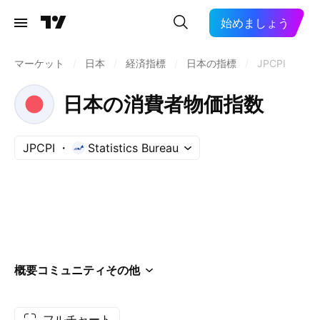
始めましょう
マーケット
/
日本
/
経済指標
/
日本の指標
/
JPCPI
日本の消費者物価指数
JPCPI
Statistics Bureau
概要
コミュニティ
その他
フルチャート