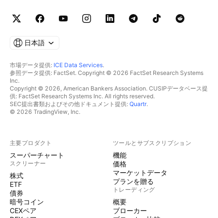
日本語
市場データ提供:
ICE Data Services
.
参照データ提供: FactSet. Copyright © 2026 FactSet Research Systems
Inc.
Copyright © 2026, American Bankers Association. CUSIPデータベース提
供: FactSet Research Systems Inc. All rights reserved.
SEC提出書類およびその他ドキュメント提供:
Quartr
.
© 2026 TradingView, Inc.
主要プロダクト
ツールとサブスクリプション
スーパーチャート
機能
スクリーナー
価格
マーケットデータ
株式
プランを贈る
ETF
トレーディング
債券
暗号コイン
概要
CEXペア
ブローカー