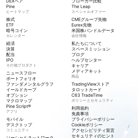
DEXペア
ブローカー比較
Pine
The Leap
ヒートマップ
スペシャルオファー
株式
CMEグループ先物
ETF
Eurex先物
暗号コイン
米国株バンドルデータ
カレンダー
会社情報
経済
私たちについて
決算
スペースミッション
配当
ブログ
IPO
ヘルプセンター
その他プロダクト
キャリア
メディアキット
ニュースフロー
商品
ポートフォリオ
ファンダメンタルグラフ
TradingViewストア
イールドカーブ
タロットカード
オプション
C63 TradeTime
マクロマップ
ポリシーとセキュリティ
Pine Script®
利用規約
アプリ
免責事項
モバイル
プライバシーポリシー
デスクトップ
Cookieポリシー
コミュニティ
アクセシビリティ宣言
セキュリティのヒント
ソーシャルネットワーク