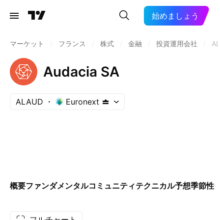
始めましょう
マーケット
/
フランス
/
株式
/
金融
/
投資運用会社
/
A
Audacia SA
ALAUD
Euronext
概要
ファンダメンタル
コミュニティ
テクニカル
予想
季節性
フルチャート