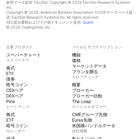
参照データ提供: FactSet. Copyright © 2026 FactSet Research Systems
Inc.
Copyright © 2026, American Bankers Association. CUSIPデータベース提
供: FactSet Research Systems Inc. All rights reserved.
SEC提出書類およびその他ドキュメント提供:
Quartr
.
© 2026 TradingView, Inc.
主要プロダクト
ツールとサブスクリプション
スーパーチャート
機能
スクリーナー
価格
マーケットデータ
株式
プランを贈る
ETF
トレーディング
債券
暗号コイン
概要
CEXペア
ブローカー
DEXペア
ブローカー比較
Pine
The Leap
ヒートマップ
スペシャルオファー
株式
CMEグループ先物
ETF
Eurex先物
暗号コイン
米国株バンドルデータ
カレンダー
会社情報
経済
私たちについて