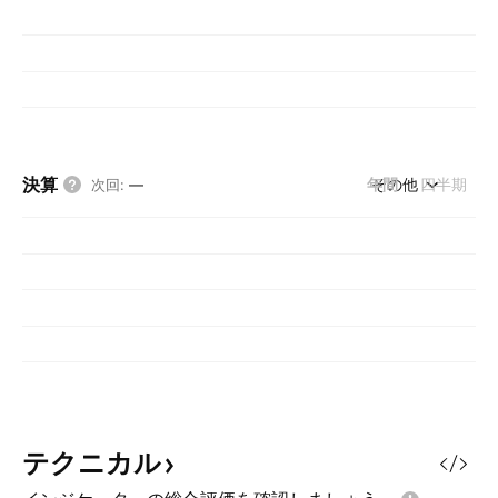
決算
年間
その他
四半期
次回
:
—
テクニカル