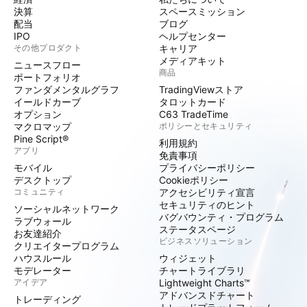
決算
スペースミッション
配当
ブログ
IPO
ヘルプセンター
その他プロダクト
キャリア
メディアキット
ニュースフロー
商品
ポートフォリオ
ファンダメンタルグラフ
TradingViewストア
イールドカーブ
タロットカード
オプション
C63 TradeTime
マクロマップ
ポリシーとセキュリティ
Pine Script®
利用規約
アプリ
免責事項
モバイル
プライバシーポリシー
デスクトップ
Cookieポリシー
コミュニティ
アクセシビリティ宣言
セキュリティのヒント
ソーシャルネットワーク
バグバウンティ・プログラム
ラブウォール
ステータスページ
お友達紹介
ビジネスソリューション
クリエイタープログラム
ハウスルール
ウィジェット
モデレーター
チャートライブラリ
アイデア
Lightweight Charts™
アドバンスドチャート
トレーディング