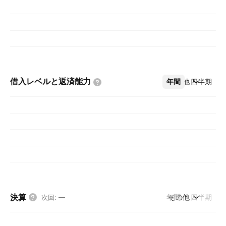
借入レベルと返済能力
年間
その他
四半期
決算
年間
その他
四半期
次回
:
—