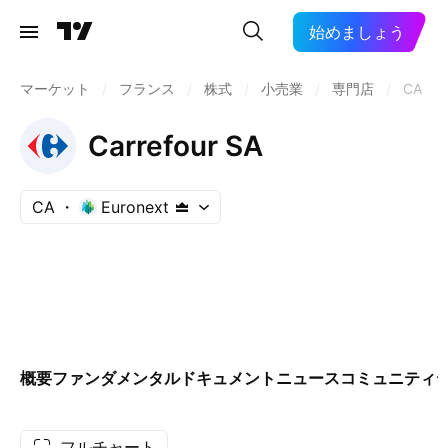
始めましょう
マーケット
/
フランス
/
株式
/
小売業
/
専門店
/
CA
Carrefour SA
CA
Euronext
概要
ファンダメンタル
ドキュメント
ニュース
コミュニティ
フルチャート