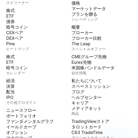
スクリーナー
価格
マーケットデータ
株式
プランを贈る
ETF
トレーディング
債券
暗号コイン
概要
CEXペア
ブローカー
DEXペア
ブローカー比較
Pine
The Leap
ヒートマップ
スペシャルオファー
株式
CMEグループ先物
ETF
Eurex先物
暗号コイン
米国株バンドルデータ
カレンダー
会社情報
経済
私たちについて
決算
スペースミッション
配当
ブログ
IPO
ヘルプセンター
その他プロダクト
キャリア
メディアキット
ニュースフロー
商品
ポートフォリオ
ファンダメンタルグラフ
TradingViewストア
イールドカーブ
タロットカード
オプション
C63 TradeTime
マクロマップ
ポリシーとセキュリティ