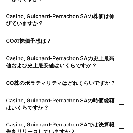
Casino, Guichard-Perrachon SA
の株価は伸
びていますか？
CO
の株価予想は？
Casino, Guichard-Perrachon SA
の史上最高
値および史上最安値はいくらですか？
CO
株のボラティリティはどれくらいですか？
Casino, Guichard-Perrachon SA
の時価総額
はいくらですか？
Casino, Guichard-Perrachon SA
では決算報
告をリリースしていますか？