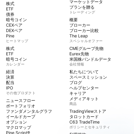
マーケットデータ
株式
プランを贈る
ETF
トレーディング
債券
暗号コイン
概要
CEXペア
ブローカー
DEXペア
ブローカー比較
Pine
The Leap
ヒートマップ
スペシャルオファー
株式
CMEグループ先物
ETF
Eurex先物
暗号コイン
米国株バンドルデータ
カレンダー
会社情報
経済
私たちについて
決算
スペースミッション
配当
ブログ
IPO
ヘルプセンター
その他プロダクト
キャリア
メディアキット
ニュースフロー
商品
ポートフォリオ
ファンダメンタルグラフ
TradingViewストア
イールドカーブ
タロットカード
オプション
C63 TradeTime
マクロマップ
ポリシーとセキュリティ
Pine Script®