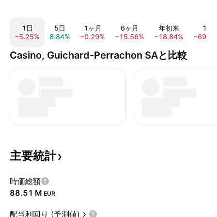
1日
5日
1ヶ月
6ヶ月
年初来
1年
−5.25%
8.84%
−0.29%
−15.56%
−18.84%
−69.2
Casino, Guichard-Perrachon SAと比較
主要統計
時価総額
‪88.51 M‬
EUR
配当利回り (予測値)