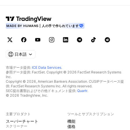
MADE BY HUMANS | 人の手で作られています
日本語
市場データ提供:
ICE Data Services
.
参照データ提供: FactSet. Copyright © 2026 FactSet Research Systems
Inc.
Copyright © 2026, American Bankers Association. CUSIPデータベース提
供: FactSet Research Systems Inc. All rights reserved.
SEC提出書類およびその他ドキュメント提供:
Quartr
.
© 2026 TradingView, Inc.
主要プロダクト
ツールとサブスクリプション
スーパーチャート
機能
スクリーナー
価格