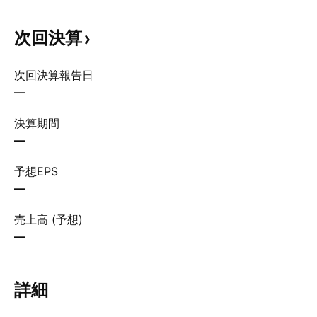
次回決算
次回決算報告日
—
決算期間
—
予想EPS
—
売上高 (予想)
—
詳細