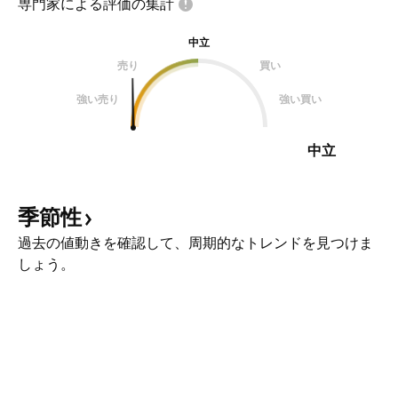
専門家による評価の集計
中立
売り
買い
強い売り
強い買い
中立
季節性
過去の値動きを確認して、周期的なトレンドを見つけま
しょう。