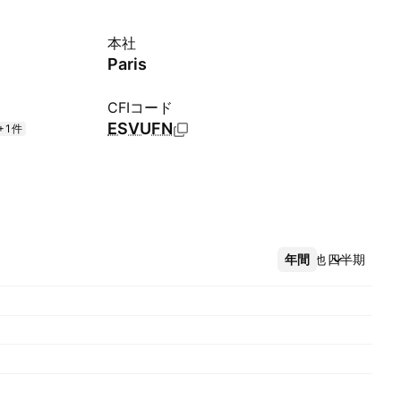
本社
Paris
CFIコード
ESVUFN
+1件
年間
その他
四半期