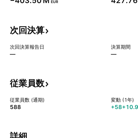
‪−403.50 M‬
‪427.76
EUR
次回決算
次回決算報告日
決算期間
—
—
従業員数
従業員数 (通期)
変動 (1年)
588
+58
+10.
詳細