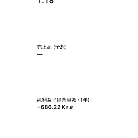
1.18
売上高 (予想)
—
純利益／従業員数 (1年)
‪−686.22 K‬
EUR