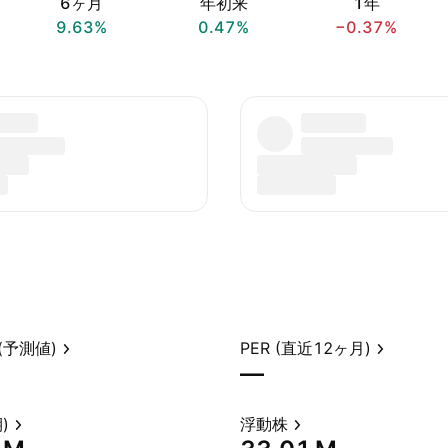
6ヶ月
年初来
1年
9.63%
0.47%
−0.37%
(予測値)
PER (直近12ヶ月)
—
)
浮動株