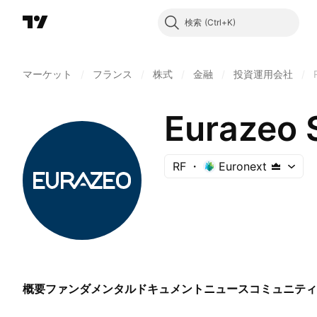
検索
マーケット
/
フランス
/
株式
/
金融
/
投資運用会社
/
Eurazeo 
RF
Euronext
概要
ファンダメンタル
ドキュメント
ニュース
コミュニティ