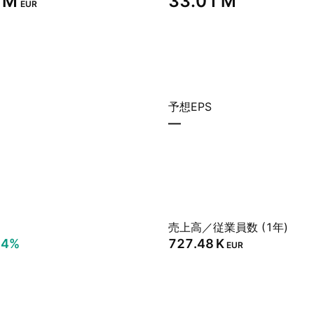
 M‬
‪33.01 M‬
EUR
予想EPS
—
売上高／従業員数 (1年)
94%
‪727.48 K‬
EUR