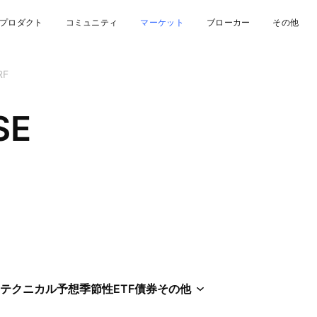
プロダクト
コミュニティ
マーケット
ブローカー
その他
RF
SE
テクニカル
予想
季節性
ETF
債券
その他