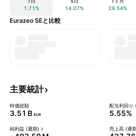
1日
5日
1ヶ月
1.71%
14.07%
29.54%
Eurazeo SEと比較
主要統計
時価総額
配当利回り 
‪3.51 B‬
5.55%
EUR
純利益 (通期)
売上高 (通期