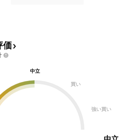
評価
計
中立
買い
強い買い
中立