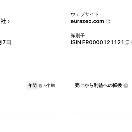
ウェブサイト
会社
eurazeo.com
識別子
月7日
ISIN
FR0000121121
売上から利益への転換
年間
その他
四半期