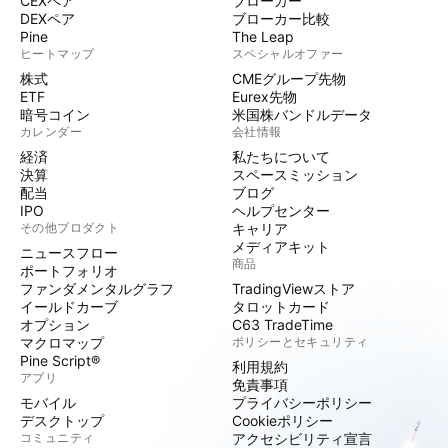
CEXペア
ブローカー
DEXペア
ブローカー比較
Pine
The Leap
ヒートマップ
スペシャルオファー
株式
CMEグループ先物
ETF
Eurex先物
暗号コイン
米国株バンドルデータ
カレンダー
会社情報
経済
私たちについて
決算
スペースミッション
配当
ブログ
IPO
ヘルプセンター
その他プロダクト
キャリア
メディアキット
ニュースフロー
商品
ポートフォリオ
ファンダメンタルグラフ
TradingViewストア
イールドカーブ
タロットカード
オプション
C63 TradeTime
マクロマップ
ポリシーとセキュリティ
Pine Script®
利用規約
アプリ
免責事項
モバイル
プライバシーポリシー
デスクトップ
Cookieポリシー
コミュニティ
アクセシビリティ宣言