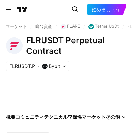
始めましょう
FLARE
Tether USDt
マーケット
/
暗号資産
/
/
/
FL
FLRUSDT Perpetual
Contract
FLRUSDT.P
Bybit
概要
コミュニティ
テクニカル
季節性
マーケット
その他