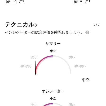
1
7
0
ます。 まずは楽観シナリオ 上記の
想。 黄色ラインは
前提条件に合わせて、 『現在プラ
（１）波を１とし
イマリー級③波進行中である』と
合の（３）波の予想
仮説を追加した場合のシナリオ。
ンは『１波』が50
テクニカル
①波を基準に×1.618した場合③
頭打ちしたパター
インジケーターの総合評価を確認しましょう。
波の高値目処が『$0.13』（黄色
想到達点 エリオッ
線） 現在の日足クラス直近高値
析すると、 次の１
サマリー
$0.0268を(1)波頂点であると仮定
びるか？50週移動平
し 下記の条件での場合の高値目処
たり）で頭打ちし
中立
は『$0.091』（中央の緑線） ※(1)
重要となってくる
売り
買い
波＝１ (2)波＝0.618修正
ェック！！ ちなみ
強い売り
強い買い
(3)波＝×1.618
根拠としては今年
中立
オシレーター
中立
売り
買い