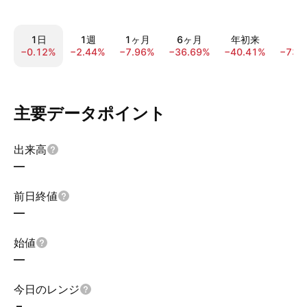
1日
1週
1ヶ月
6ヶ月
年初来
1
−0.12%
−2.44%
−7.96%
−36.69%
−40.41%
−73.
主要データポイント
出来高
—
前日終値
—
始値
—
今日のレンジ
–