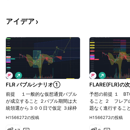
アイデア
ロ
ロ
ン
ン
FLR バブルシナリオ①
FLARE(FLR)
グ
グ
前提 １一般的な仮想通貨バブル
予想の前提 １ BT
が成立すること ２バブル期間は大
ること ２ フレア
統領選から３００日で仮定 ３緑枠
題なく進行すること
がインターミディエイト級のインパ
から3月までの上
H1566272の投稿
H1566272の投稿
ルス※（５）延長 である前提で仮
と仮定していること
説を立てたシナリオを紹介していき
の最高到達点は＄0.1