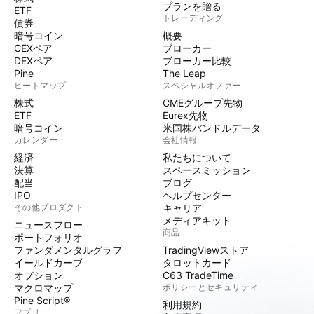
プランを贈る
ETF
トレーディング
債券
暗号コイン
概要
CEXペア
ブローカー
DEXペア
ブローカー比較
Pine
The Leap
ヒートマップ
スペシャルオファー
株式
CMEグループ先物
ETF
Eurex先物
暗号コイン
米国株バンドルデータ
カレンダー
会社情報
経済
私たちについて
決算
スペースミッション
配当
ブログ
IPO
ヘルプセンター
その他プロダクト
キャリア
メディアキット
ニュースフロー
商品
ポートフォリオ
ファンダメンタルグラフ
TradingViewストア
イールドカーブ
タロットカード
オプション
C63 TradeTime
マクロマップ
ポリシーとセキュリティ
Pine Script®
利用規約
アプリ