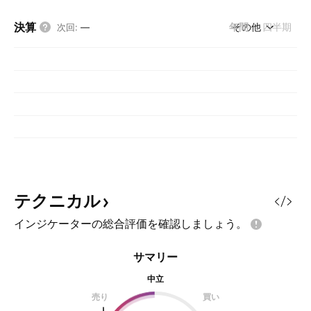
決算
年間
その他
四半期
次回
:
—
テクニカル
インジケーターの総合評価を確認しましょう。
サマリー
中立
売り
買い