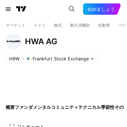
始めましょう
マーケット
/
ドイツ
/
株式
/
耐久消費財
/
自動車
/
H9
HWA AG
H9W
Frankfurt Stock Exchange
概要
ファンダメンタル
コミュニティ
テクニカル
季節性
その
フルチャート