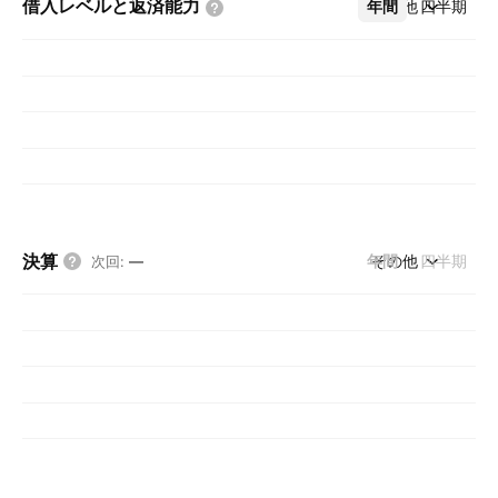
借入レベルと返済能力
年間
その他
四半期
決算
年間
その他
四半期
次回
:
—