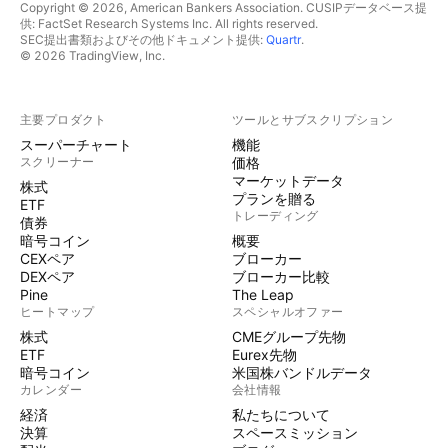
Copyright © 2026, American Bankers Association. CUSIPデータベース提
供: FactSet Research Systems Inc. All rights reserved.
SEC提出書類およびその他ドキュメント提供:
Quartr
.
© 2026 TradingView, Inc.
主要プロダクト
ツールとサブスクリプション
スーパーチャート
機能
スクリーナー
価格
マーケットデータ
株式
プランを贈る
ETF
トレーディング
債券
暗号コイン
概要
CEXペア
ブローカー
DEXペア
ブローカー比較
Pine
The Leap
ヒートマップ
スペシャルオファー
株式
CMEグループ先物
ETF
Eurex先物
暗号コイン
米国株バンドルデータ
カレンダー
会社情報
経済
私たちについて
決算
スペースミッション