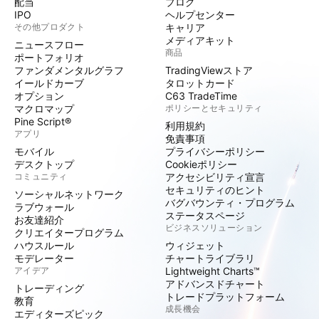
配当
ブログ
IPO
ヘルプセンター
その他プロダクト
キャリア
メディアキット
ニュースフロー
商品
ポートフォリオ
ファンダメンタルグラフ
TradingViewストア
イールドカーブ
タロットカード
オプション
C63 TradeTime
マクロマップ
ポリシーとセキュリティ
Pine Script®
利用規約
アプリ
免責事項
モバイル
プライバシーポリシー
デスクトップ
Cookieポリシー
コミュニティ
アクセシビリティ宣言
セキュリティのヒント
ソーシャルネットワーク
バグバウンティ・プログラム
ラブウォール
ステータスページ
お友達紹介
ビジネスソリューション
クリエイタープログラム
ハウスルール
ウィジェット
モデレーター
チャートライブラリ
アイデア
Lightweight Charts™
アドバンスドチャート
トレーディング
トレードプラットフォーム
教育
成長機会
エディターズピック