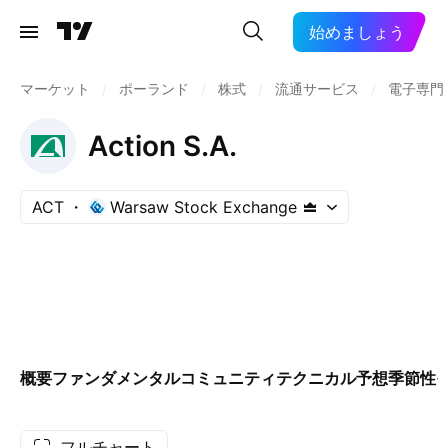
始めましょう
マーケット
/
ポーランド
/
株式
/
流通サービス
/
電子専門
Action S.A.
ACT
Warsaw Stock Exchange
概要
ファンダメンタル
コミュニティ
テクニカル
予想
季節性
フルチャート