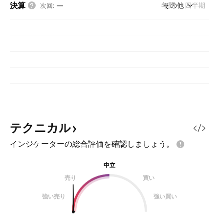
決算
年間
その他
四半期
次回
:
—
テクニカル
インジケーターの総合評価を確認しましょう。
中立
売り
買い
強い売り
強い買い