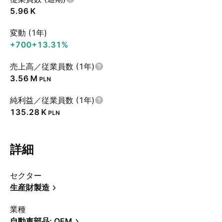
‪5.96 K‬
変動 (1年)
+700
+13.31%
売上高／従業員数 (1年)
‪3.56 M‬
PLN
純利益／従業員数 (1年)
‪135.28 K‬
PLN
詳細
セクター
生産財製造
業種
自動車部品: OEM