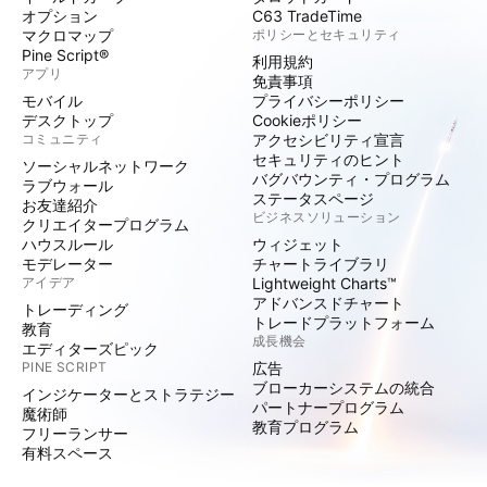
オプション
C63 TradeTime
マクロマップ
ポリシーとセキュリティ
Pine Script®
利用規約
アプリ
免責事項
モバイル
プライバシーポリシー
デスクトップ
Cookieポリシー
コミュニティ
アクセシビリティ宣言
セキュリティのヒント
ソーシャルネットワーク
バグバウンティ・プログラム
ラブウォール
ステータスページ
お友達紹介
ビジネスソリューション
クリエイタープログラム
ハウスルール
ウィジェット
モデレーター
チャートライブラリ
アイデア
Lightweight Charts™
アドバンスドチャート
トレーディング
トレードプラットフォーム
教育
成長機会
エディターズピック
PINE SCRIPT
広告
ブローカーシステムの統合
インジケーターとストラテジー
パートナープログラム
魔術師
教育プログラム
フリーランサー
有料スペース