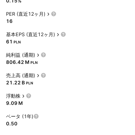
0.15%
PER (直近12ヶ月)
16
基本EPS (直近12ヶ月)
61
PLN
純利益 (通期)
‪806.42 M‬
PLN
売上高 (通期)
‪21.22 B‬
PLN
浮動株
‪9.09 M‬
ベータ (1年)
0.50