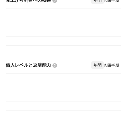
売上から利益への転換
年間
その他
四半期
借入レベルと返済能力
年間
その他
四半期