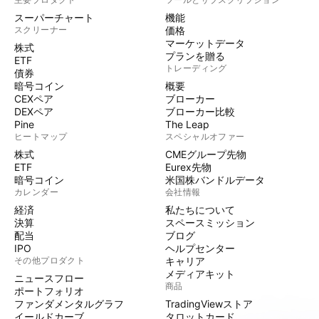
スーパーチャート
機能
スクリーナー
価格
マーケットデータ
株式
プランを贈る
ETF
トレーディング
債券
暗号コイン
概要
CEXペア
ブローカー
DEXペア
ブローカー比較
Pine
The Leap
ヒートマップ
スペシャルオファー
株式
CMEグループ先物
ETF
Eurex先物
暗号コイン
米国株バンドルデータ
カレンダー
会社情報
経済
私たちについて
決算
スペースミッション
配当
ブログ
IPO
ヘルプセンター
その他プロダクト
キャリア
メディアキット
ニュースフロー
商品
ポートフォリオ
ファンダメンタルグラフ
TradingViewストア
イールドカーブ
タロットカード