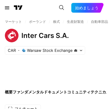
始めましょう
マーケット
/
ポーランド
/
株式
/
生産財製造
/
自動車部品:
Inter Cars S.A.
CAR
Warsaw Stock Exchange
概要
ファンダメンタル
ドキュメント
コミュニティ
テクニカ
フルチャート