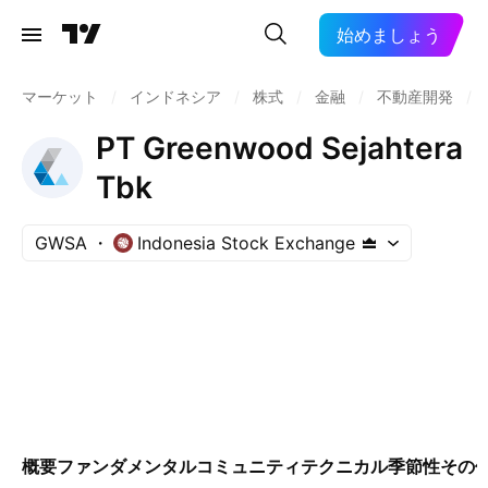
始めましょう
マーケット
/
インドネシア
/
株式
/
金融
/
不動産開発
/
PT Greenwood Sejahtera
Tbk
GWSA
Indonesia Stock Exchange
概要
ファンダメンタル
コミュニティ
テクニカル
季節性
その