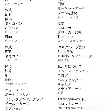
スクリーナー
価格
マーケットデータ
株式
プランを贈る
ETF
トレーディング
債券
暗号コイン
概要
CEXペア
ブローカー
DEXペア
ブローカー比較
Pine
The Leap
ヒートマップ
スペシャルオファー
株式
CMEグループ先物
ETF
Eurex先物
暗号コイン
米国株バンドルデータ
カレンダー
会社情報
経済
私たちについて
決算
スペースミッション
配当
ブログ
IPO
ヘルプセンター
その他プロダクト
キャリア
メディアキット
ニュースフロー
商品
ポートフォリオ
ファンダメンタルグラフ
TradingViewストア
イールドカーブ
タロットカード
オプション
C63 TradeTime