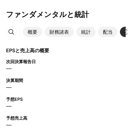
ファンダメンタルと統計
概要
財務諸表
統計
配当
決算
その他
EPSと売上高の概要
次回決算報告日
—
決算期間
—
予想EPS
—
予想売上高
—