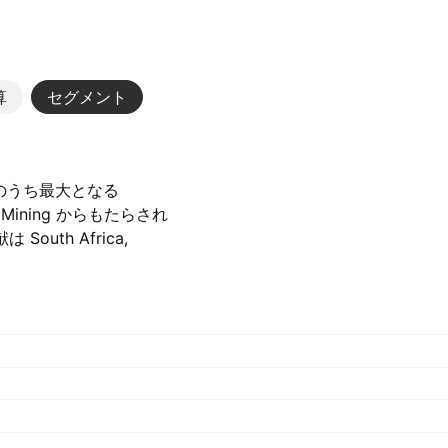
算
セグメント
。そのうち最大となる
 Mining からもたらされ
South Africa,
で、昨年は ‪18.62 B‬ ZAR