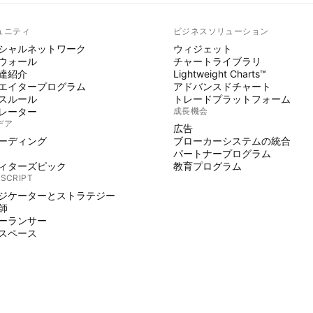
ュニティ
ビジネスソリューション
シャルネットワーク
ウィジェット
ウォール
チャートライブラリ
達紹介
Lightweight Charts™
エイタープログラム
アドバンスドチャート
スルール
トレードプラットフォーム
レーター
成長機会
デア
広告
ーディング
ブローカーシステムの統合
パートナープログラム
ィターズピック
教育プログラム
 SCRIPT
ジケーターとストラテジー
師
ーランサー
スペース