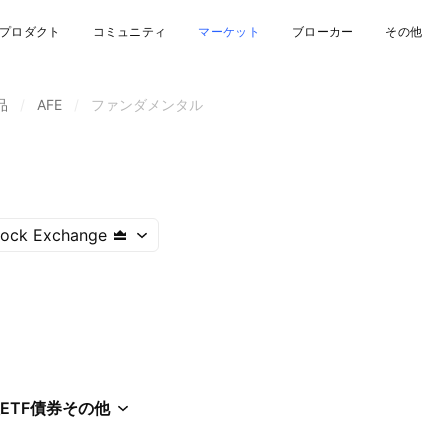
プロダクト
コミュニティ
マーケット
ブローカー
その他
品
/
AFE
/
ファンダメンタル
tock Exchange
ETF
債券
その他