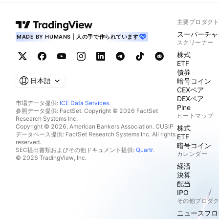
主要プロダク
スーパーチャ
MADE BY HUMANS | 人の手で作られています
スクリーナー
株式
ETF
債券
日本語
暗号コイン
CEXペア
DEXペア
市場データ提供:
ICE Data Services
.
Pine
参照データ提供: FactSet. Copyright © 2026 FactSet
ヒートマップ
Research Systems Inc.
Copyright © 2026, American Bankers Association. CUSIP
株式
データベース提供: FactSet Research Systems Inc. All rights
ETF
reserved.
暗号コイン
SEC提出書類およびその他ドキュメント提供:
Quartr
.
カレンダー
© 2026 TradingView, Inc.
経済
決算
配当
IPO
その他プロダ
ニュースフロ