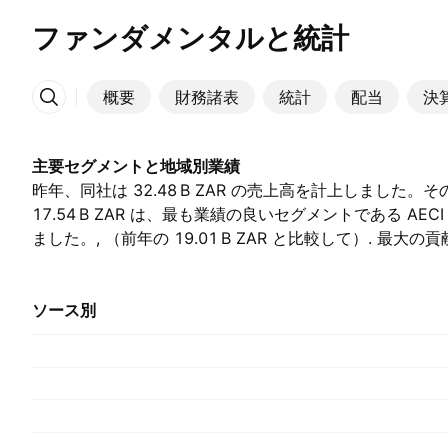
ファンダメンタルと統計
概要
財務諸表
統計
配当
決
その他
主要セグメントと地域別業績
昨年、同社は ‪32.48 B‬ ZAR の売上高を計上しました
‪17.54 B‬ ZAR は、最も業績の良いセグメントである AECI
ました。, （前年の ‪19.01 B‬ ZAR と比較して）. 最大の貢献は 
Botswana, Eswatini, Lesotho and Namibia によるもの
を占めました。, （前年は ‪20.88 B‬ ZAR でした）.
ソース別