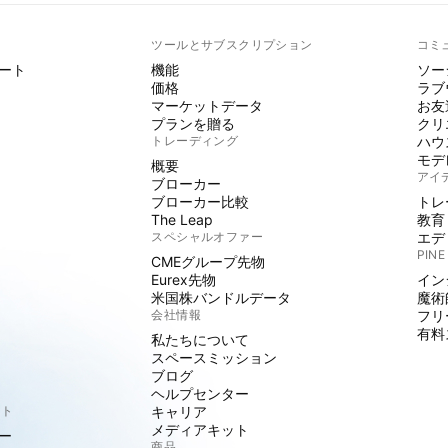
ト
ツールとサブスクリプション
コミ
ート
機能
ソー
価格
ラブ
マーケットデータ
お友
プランを贈る
クリ
トレーディング
ハウ
モデ
概要
アイ
ブローカー
ブローカー比較
トレ
The Leap
教育
スペシャルオファー
エデ
PINE
CMEグループ先物
Eurex先物
イン
米国株バンドルデータ
魔術
会社情報
フリ
有料
私たちについて
スペースミッション
ブログ
ヘルプセンター
クト
キャリア
メディアキット
ー
商品