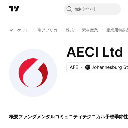
検索
マーケット
/
南アフリカ
/
株式
/
素材産業
/
産業用特殊
AECI Ltd
AFE
Johannesburg S
概要
ファンダメンタル
コミュニティ
テクニカル
予想
季節性