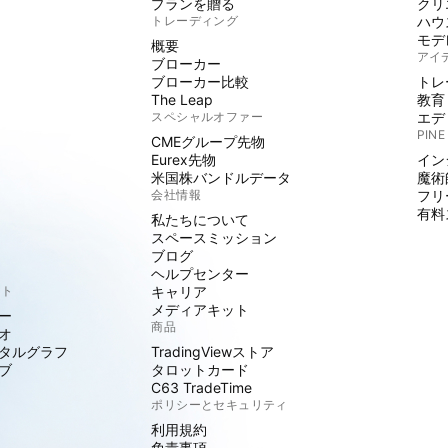
プランを贈る
クリ
トレーディング
ハウ
モデ
概要
アイ
ブローカー
ブローカー比較
トレ
The Leap
教育
スペシャルオファー
エデ
PINE
CMEグループ先物
Eurex先物
イン
米国株バンドルデータ
魔術
会社情報
フリ
有料
私たちについて
スペースミッション
ブログ
ヘルプセンター
クト
キャリア
メディアキット
ー
商品
オ
タルグラフ
TradingViewストア
ブ
タロットカード
C63 TradeTime
ポリシーとセキュリティ
利用規約
免責事項