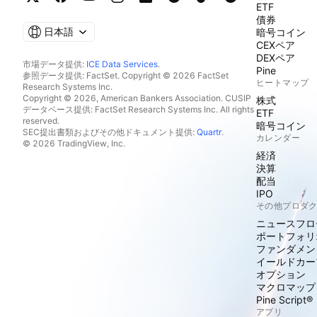
ETF
債券
日本語
暗号コイン
CEXペア
DEXペア
市場データ提供:
ICE Data Services
.
Pine
参照データ提供: FactSet. Copyright © 2026 FactSet
ヒートマップ
Research Systems Inc.
Copyright © 2026, American Bankers Association. CUSIP
株式
データベース提供: FactSet Research Systems Inc. All rights
ETF
reserved.
暗号コイン
SEC提出書類およびその他ドキュメント提供:
Quartr
.
カレンダー
© 2026 TradingView, Inc.
経済
決算
配当
IPO
その他プロダ
ニュースフロ
ポートフォリ
ファンダメン
イールドカー
オプション
マクロマップ
Pine Script®
アプリ