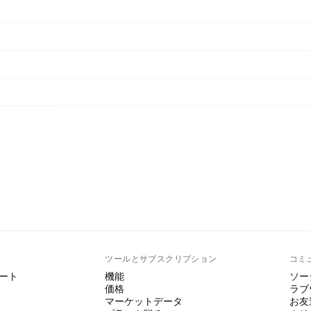
ト
ツールとサブスクリプション
コミ
ート
機能
ソー
価格
ラブ
マーケットデータ
お友