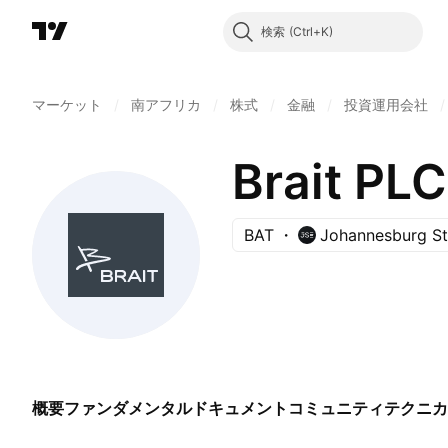
検索
マーケット
/
南アフリカ
/
株式
/
金融
/
投資運用会社
/
Brait PLC
BAT
Johannesburg S
概要
ファンダメンタル
ドキュメント
コミュニティ
テクニカ