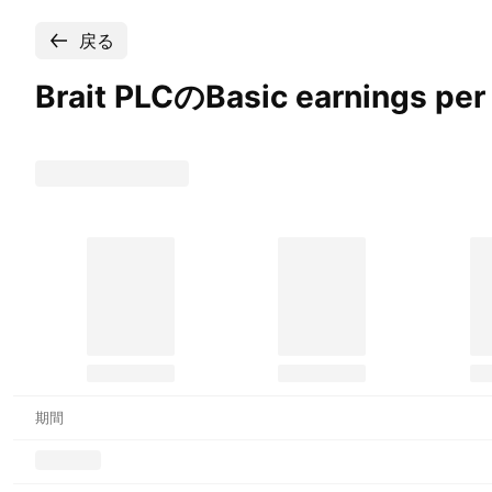
戻る
Brait PLCのBasic earnings per
期間