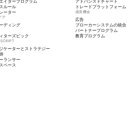
エイタープログラム
アドバンスドチャート
スルール
トレードプラットフォーム
レーター
成長機会
デア
広告
ーディング
ブローカーシステムの統合
パートナープログラム
ィターズピック
教育プログラム
 SCRIPT
ジケーターとストラテジー
師
ーランサー
スペース