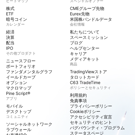
ヒートマップ
スペシャルオファー
株式
CMEグループ先物
ETF
Eurex先物
暗号コイン
米国株バンドルデータ
カレンダー
会社情報
経済
私たちについて
決算
スペースミッション
配当
ブログ
IPO
ヘルプセンター
その他プロダクト
キャリア
メディアキット
ニュースフロー
商品
ポートフォリオ
ファンダメンタルグラフ
TradingViewストア
イールドカーブ
タロットカード
オプション
C63 TradeTime
マクロマップ
ポリシーとセキュリティ
Pine Script®
利用規約
アプリ
免責事項
モバイル
プライバシーポリシー
デスクトップ
Cookieポリシー
コミュニティ
アクセシビリティ宣言
セキュリティのヒント
ソーシャルネットワーク
バグバウンティ・プログラム
ラブウォール
ステータスページ
お友達紹介