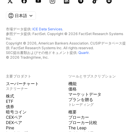
日本語
市場データ提供:
ICE Data Services
.
参照データ提供: FactSet. Copyright © 2026 FactSet Research Systems
Inc.
Copyright © 2026, American Bankers Association. CUSIPデータベース提
供: FactSet Research Systems Inc. All rights reserved.
SEC提出書類およびその他ドキュメント提供:
Quartr
.
© 2026 TradingView, Inc.
主要プロダクト
ツールとサブスクリプション
スーパーチャート
機能
スクリーナー
価格
マーケットデータ
株式
プランを贈る
ETF
トレーディング
債券
暗号コイン
概要
CEXペア
ブローカー
DEXペア
ブローカー比較
Pine
The Leap