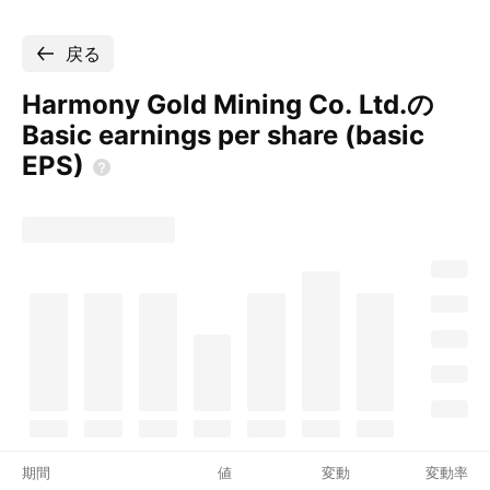
戻る
Harmony Gold Mining Co. Ltd.の
Basic earnings per share (basic
EPS)
期間
値
変動
変動率