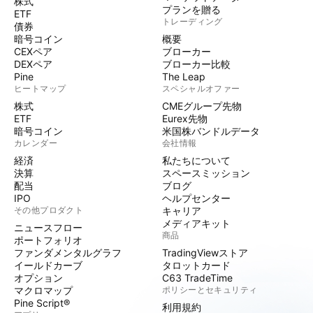
株式
プランを贈る
ETF
トレーディング
債券
暗号コイン
概要
CEXペア
ブローカー
DEXペア
ブローカー比較
Pine
The Leap
ヒートマップ
スペシャルオファー
株式
CMEグループ先物
ETF
Eurex先物
暗号コイン
米国株バンドルデータ
カレンダー
会社情報
経済
私たちについて
決算
スペースミッション
配当
ブログ
IPO
ヘルプセンター
その他プロダクト
キャリア
メディアキット
ニュースフロー
商品
ポートフォリオ
ファンダメンタルグラフ
TradingViewストア
イールドカーブ
タロットカード
オプション
C63 TradeTime
マクロマップ
ポリシーとセキュリティ
Pine Script®
利用規約