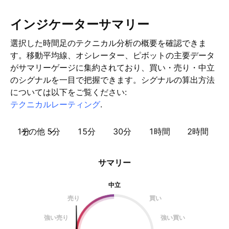
インジケーターサマリー
選択した時間足のテクニカル分析の概要を確認できま
す。移動平均線、オシレーター、ピボットの主要データ
がサマリーゲージに集約されており、買い・売り・中立
のシグナルを一目で把握できます。シグナルの算出方法
については以下をご覧ください:
テクニカルレーティング
.
1分
その他
5分
15分
30分
1時間
2時間
サマリー
中立
売り
買い
強い売り
強い買い