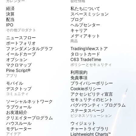
カレンダー
会社情報
経済
私たちについて
決算
スペースミッション
配当
ブログ
IPO
ヘルプセンター
その他プロダクト
キャリア
メディアキット
ニュースフロー
商品
ポートフォリオ
ファンダメンタルグラフ
TradingViewストア
イールドカーブ
タロットカード
オプション
C63 TradeTime
マクロマップ
ポリシーとセキュリティ
Pine Script®
利用規約
アプリ
免責事項
モバイル
プライバシーポリシー
デスクトップ
Cookieポリシー
コミュニティ
アクセシビリティ宣言
セキュリティのヒント
ソーシャルネットワーク
バグバウンティ・プログラム
ラブウォール
ステータスページ
お友達紹介
ビジネスソリューション
クリエイタープログラム
ハウスルール
ウィジェット
モデレーター
チャートライブラリ
アイデア
Lightweight Charts™