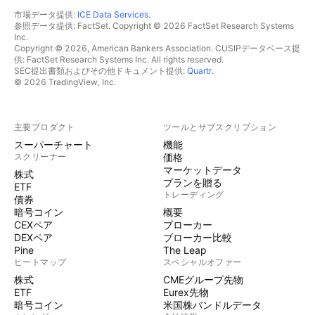
市場データ提供:
ICE Data Services
.
参照データ提供: FactSet. Copyright © 2026 FactSet Research Systems
Inc.
Copyright © 2026, American Bankers Association. CUSIPデータベース提
供: FactSet Research Systems Inc. All rights reserved.
SEC提出書類およびその他ドキュメント提供:
Quartr
.
© 2026 TradingView, Inc.
主要プロダクト
ツールとサブスクリプション
スーパーチャート
機能
スクリーナー
価格
マーケットデータ
株式
プランを贈る
ETF
トレーディング
債券
暗号コイン
概要
CEXペア
ブローカー
DEXペア
ブローカー比較
Pine
The Leap
ヒートマップ
スペシャルオファー
株式
CMEグループ先物
ETF
Eurex先物
暗号コイン
米国株バンドルデータ