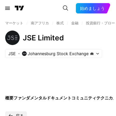
始めましょう
マーケット
/
南アフリカ
/
株式
/
金融
/
投資銀行・ブロー
JSE Limited
JSE
Johannesburg Stock Exchange
概要
ファンダメンタル
ドキュメント
コミュニティ
テクニカ
戻る