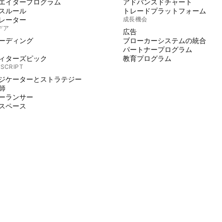
エイタープログラム
アドバンスドチャート
スルール
トレードプラットフォーム
レーター
成長機会
デア
広告
ーディング
ブローカーシステムの統合
パートナープログラム
ィターズピック
教育プログラム
 SCRIPT
ジケーターとストラテジー
師
ーランサー
スペース