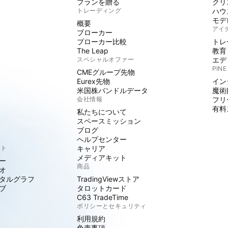
プランを贈る
クリ
トレーディング
ハウ
モデ
概要
アイ
ブローカー
ブローカー比較
トレ
The Leap
教育
スペシャルオファー
エデ
PINE
CMEグループ先物
Eurex先物
イン
米国株バンドルデータ
魔術
会社情報
フリ
有料
私たちについて
スペースミッション
ブログ
ヘルプセンター
クト
キャリア
メディアキット
ー
商品
オ
タルグラフ
TradingViewストア
ブ
タロットカード
C63 TradeTime
ポリシーとセキュリティ
利用規約
免責事項