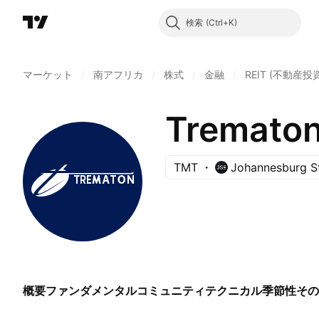
検索
マーケット
/
南アフリカ
/
株式
/
金融
/
REIT (不動産投
Trematon
TMT
Johannesburg S
概要
ファンダメンタル
コミュニティ
テクニカル
季節性
その