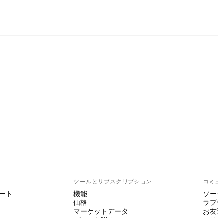
ト
ツールとサブスクリプション
コミ
ート
機能
ソー
価格
ラブ
マーケットデータ
お友