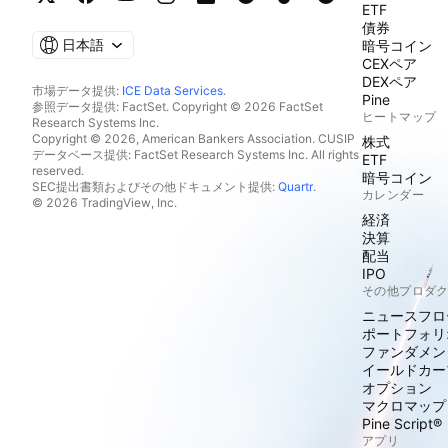
ETF
債券
日本語
暗号コイン
CEXペア
DEXペア
市場データ提供:
ICE Data Services
.
Pine
参照データ提供: FactSet. Copyright © 2026 FactSet
ヒートマップ
Research Systems Inc.
Copyright © 2026, American Bankers Association. CUSIP
株式
データベース提供: FactSet Research Systems Inc. All rights
ETF
reserved.
暗号コイン
SEC提出書類およびその他ドキュメント提供:
Quartr
.
カレンダー
© 2026 TradingView, Inc.
経済
決算
配当
IPO
その他プロダ
ニュースフロ
ポートフォリ
ファンダメン
イールドカー
オプション
マクロマップ
Pine Script®
アプリ