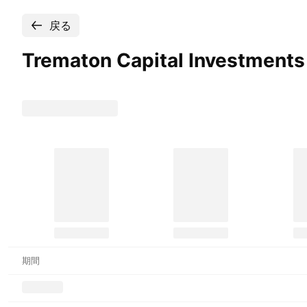
戻る
Trematon Capital Investment
期間