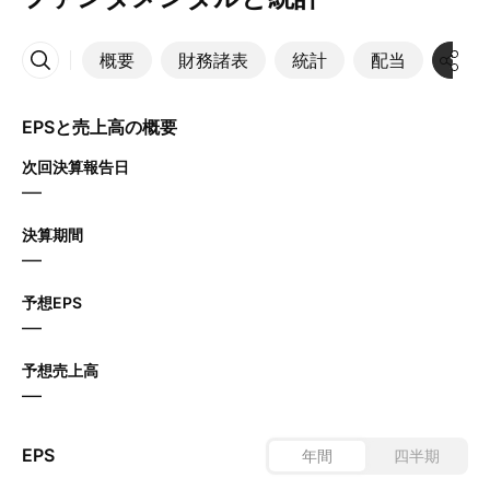
概要
財務諸表
統計
配当
決算
その他
EPSと売上高の概要
次回決算報告日
—
決算期間
—
予想EPS
—
予想売上高
—
EPS
年間
四半期