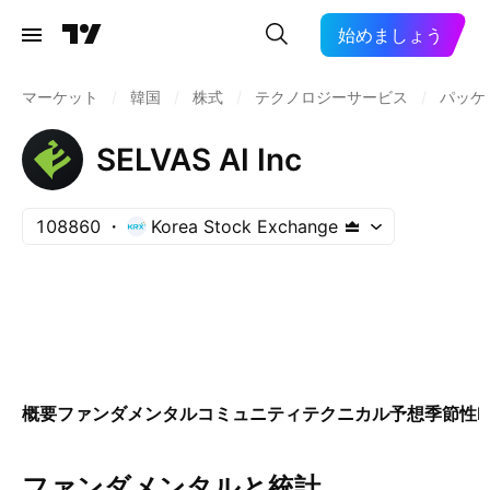
始めましょう
マーケット
/
韓国
/
株式
/
テクノロジーサービス
/
パッケ
SELVAS AI Inc
108860
Korea Stock Exchange
概要
ファンダメンタル
コミュニティ
テクニカル
予想
季節性
E
ファンダメンタルと統計