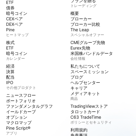
プランを贈る
ETF
トレーディング
債券
暗号コイン
概要
CEXペア
ブローカー
DEXペア
ブローカー比較
Pine
The Leap
ヒートマップ
スペシャルオファー
株式
CMEグループ先物
ETF
Eurex先物
暗号コイン
米国株バンドルデータ
カレンダー
会社情報
経済
私たちについて
決算
スペースミッション
配当
ブログ
IPO
ヘルプセンター
その他プロダクト
キャリア
メディアキット
ニュースフロー
商品
ポートフォリオ
ファンダメンタルグラフ
TradingViewストア
イールドカーブ
タロットカード
オプション
C63 TradeTime
マクロマップ
ポリシーとセキュリティ
Pine Script®
利用規約
アプリ
免責事項