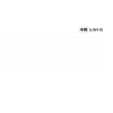
年間
その他
四半期