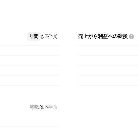
売上から利益への転換
年間
その他
四半期
年間
その他
四半期