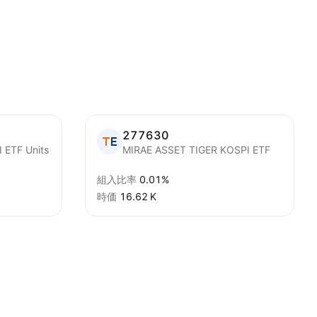
277630
ETF Units
MIRAE ASSET TIGER KOSPI ETF
組入比率
0.01%
時価
‪16.62 K‬