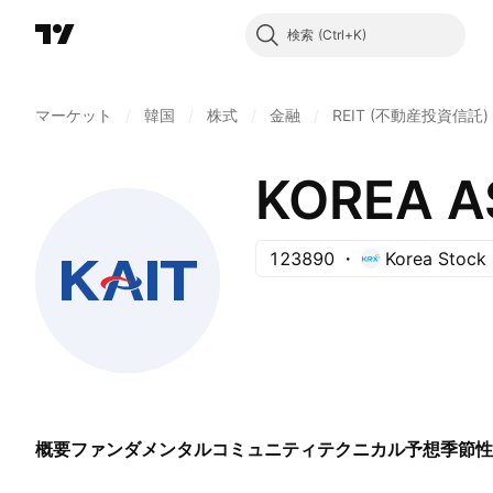
検索
マーケット
/
韓国
/
株式
/
金融
/
REIT (不動産投資信託)
KOREA A
123890
Korea Stock
概要
ファンダメンタル
コミュニティ
テクニカル
予想
季節性