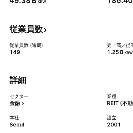
‪49.38 B‬
‪186.40 
KRW
従業員数
従業員数 (通期)
売上高／従業
149
‪1.25 B‬
KRW
詳細
セクター
業種
金融
REIT (
本社
設立
Seoul
2001