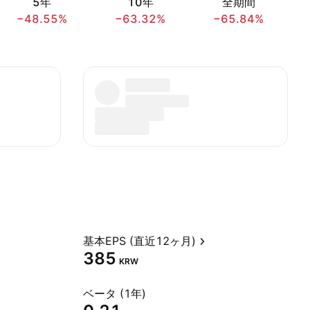
5年
10年
全期間
−48.55%
−63.32%
−65.84%
基本EPS (直近12ヶ月)
385
KRW
ベータ (1年)