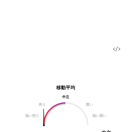
移動平均
中立
売り
買い
強い売り
強い買い