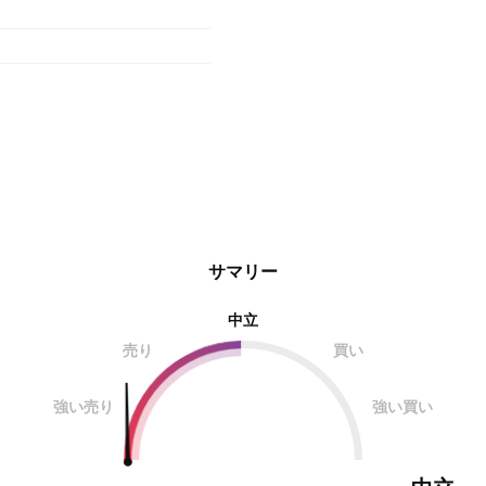
サマリー
中立
売り
買い
強い売り
強い買い