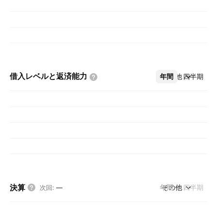
借入レベルと返済能力
年間
その他
四半期
決算
年間
その他
四半期
次回
:
—