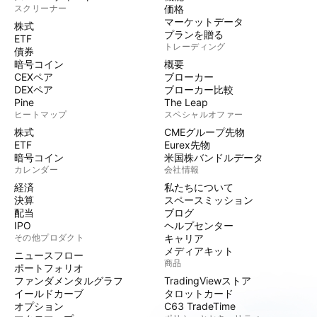
スクリーナー
価格
マーケットデータ
株式
プランを贈る
ETF
トレーディング
債券
暗号コイン
概要
CEXペア
ブローカー
DEXペア
ブローカー比較
Pine
The Leap
ヒートマップ
スペシャルオファー
株式
CMEグループ先物
ETF
Eurex先物
暗号コイン
米国株バンドルデータ
カレンダー
会社情報
経済
私たちについて
決算
スペースミッション
配当
ブログ
IPO
ヘルプセンター
その他プロダクト
キャリア
メディアキット
ニュースフロー
商品
ポートフォリオ
ファンダメンタルグラフ
TradingViewストア
イールドカーブ
タロットカード
オプション
C63 TradeTime