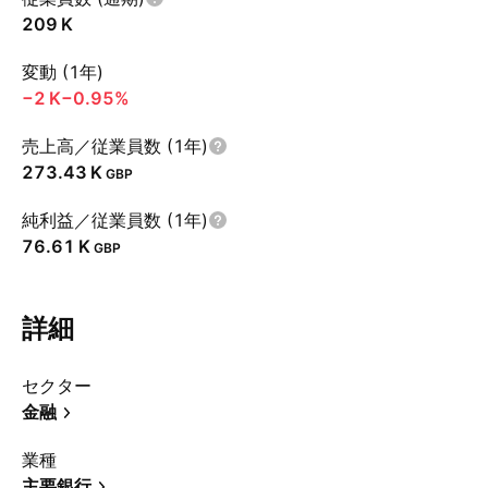
‪209 K‬
変動 (1年)
‪−2 K‬
−0.95%
売上高／従業員数 (1年)
‪273.43 K‬
GBP
純利益／従業員数 (1年)
‪76.61 K‬
GBP
詳細
セクター
金融
業種
主要銀行