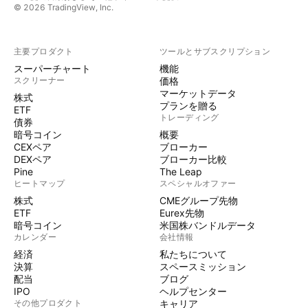
© 2026 TradingView, Inc.
主要プロダクト
ツールとサブスクリプション
スーパーチャート
機能
スクリーナー
価格
マーケットデータ
株式
プランを贈る
ETF
トレーディング
債券
暗号コイン
概要
CEXペア
ブローカー
DEXペア
ブローカー比較
Pine
The Leap
ヒートマップ
スペシャルオファー
株式
CMEグループ先物
ETF
Eurex先物
暗号コイン
米国株バンドルデータ
カレンダー
会社情報
経済
私たちについて
決算
スペースミッション
配当
ブログ
IPO
ヘルプセンター
その他プロダクト
キャリア