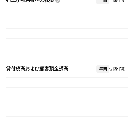
売上から利益への転換
年間
その他
四半期
貸付残高および顧客預金残高
年間
その他
四半期