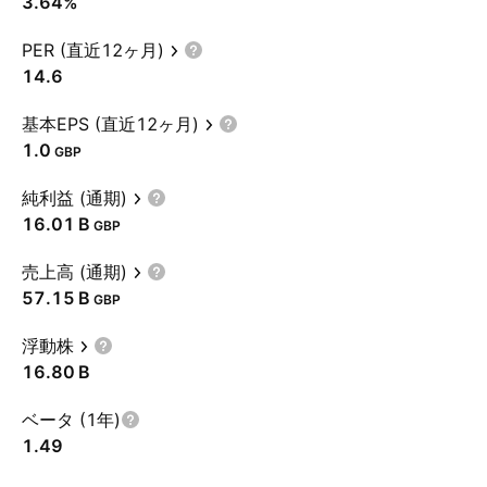
3.64%
PER (直近12ヶ月)
14.6
基本EPS (直近12ヶ月)
1.0
GBP
純利益 (通期)
‪16.01 B‬
GBP
売上高 (通期)
‪57.15 B‬
GBP
浮動株
‪16.80 B‬
ベータ (1年)
1.49