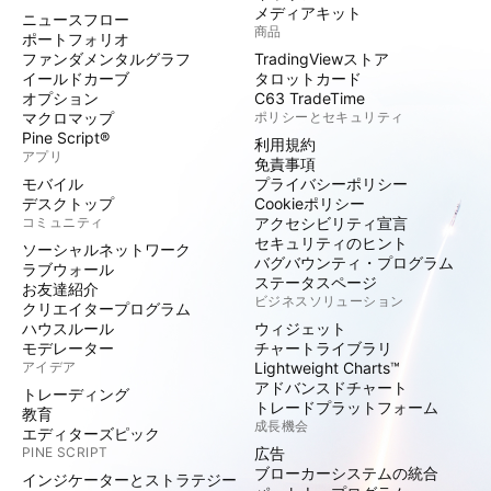
メディアキット
ニュースフロー
商品
ポートフォリオ
ファンダメンタルグラフ
TradingViewストア
イールドカーブ
タロットカード
オプション
C63 TradeTime
マクロマップ
ポリシーとセキュリティ
Pine Script®
利用規約
アプリ
免責事項
モバイル
プライバシーポリシー
デスクトップ
Cookieポリシー
コミュニティ
アクセシビリティ宣言
セキュリティのヒント
ソーシャルネットワーク
バグバウンティ・プログラム
ラブウォール
ステータスページ
お友達紹介
ビジネスソリューション
クリエイタープログラム
ハウスルール
ウィジェット
モデレーター
チャートライブラリ
アイデア
Lightweight Charts™
アドバンスドチャート
トレーディング
トレードプラットフォーム
教育
成長機会
エディターズピック
PINE SCRIPT
広告
ブローカーシステムの統合
インジケーターとストラテジー