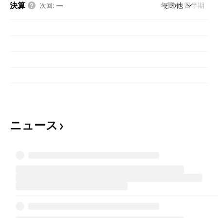
決算
年間
その他
四半期
次回
:
—
ニュース