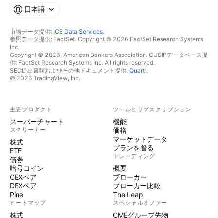
日本語
市場データ提供:
ICE Data Services
.
参照データ提供: FactSet. Copyright © 2026 FactSet Research Systems
Inc.
Copyright © 2026, American Bankers Association. CUSIPデータベース提
供: FactSet Research Systems Inc. All rights reserved.
SEC提出書類およびその他ドキュメント提供:
Quartr
.
© 2026 TradingView, Inc.
主要プロダクト
ツールとサブスクリプション
スーパーチャート
機能
スクリーナー
価格
マーケットデータ
株式
プランを贈る
ETF
トレーディング
債券
暗号コイン
概要
CEXペア
ブローカー
DEXペア
ブローカー比較
Pine
The Leap
ヒートマップ
スペシャルオファー
株式
CMEグループ先物