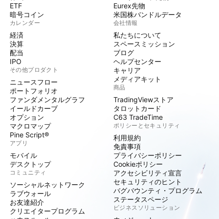
ETF
Eurex先物
暗号コイン
米国株バンドルデータ
カレンダー
会社情報
経済
私たちについて
決算
スペースミッション
配当
ブログ
IPO
ヘルプセンター
その他プロダクト
キャリア
メディアキット
ニュースフロー
商品
ポートフォリオ
ファンダメンタルグラフ
TradingViewストア
イールドカーブ
タロットカード
オプション
C63 TradeTime
マクロマップ
ポリシーとセキュリティ
Pine Script®
利用規約
アプリ
免責事項
モバイル
プライバシーポリシー
デスクトップ
Cookieポリシー
コミュニティ
アクセシビリティ宣言
セキュリティのヒント
ソーシャルネットワーク
バグバウンティ・プログラム
ラブウォール
ステータスページ
お友達紹介
ビジネスソリューション
クリエイタープログラム