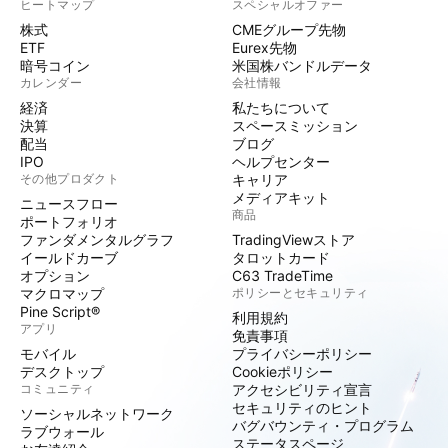
ヒートマップ
スペシャルオファー
株式
CMEグループ先物
ETF
Eurex先物
暗号コイン
米国株バンドルデータ
カレンダー
会社情報
経済
私たちについて
決算
スペースミッション
配当
ブログ
IPO
ヘルプセンター
その他プロダクト
キャリア
メディアキット
ニュースフロー
商品
ポートフォリオ
ファンダメンタルグラフ
TradingViewストア
イールドカーブ
タロットカード
オプション
C63 TradeTime
マクロマップ
ポリシーとセキュリティ
Pine Script®
利用規約
アプリ
免責事項
モバイル
プライバシーポリシー
デスクトップ
Cookieポリシー
コミュニティ
アクセシビリティ宣言
セキュリティのヒント
ソーシャルネットワーク
バグバウンティ・プログラム
ラブウォール
ステータスページ