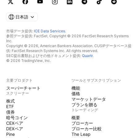
日本語
市場データ提供:
ICE Data Services
.
参照データ提供: FactSet. Copyright © 2026 FactSet Research Systems
Inc.
Copyright © 2026, American Bankers Association. CUSIPデータベース提
供: FactSet Research Systems Inc. All rights reserved.
SEC提出書類およびその他ドキュメント提供:
Quartr
.
© 2026 TradingView, Inc.
主要プロダクト
ツールとサブスクリプション
スーパーチャート
機能
スクリーナー
価格
マーケットデータ
株式
プランを贈る
ETF
トレーディング
債券
暗号コイン
概要
CEXペア
ブローカー
DEXペア
ブローカー比較
Pine
The Leap