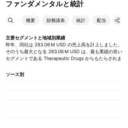
ファンダメンタルと統計
概要
財務諸表
統計
配当
決算
その他
主要セグメントと地域別業績
昨年、同社は ‪283.06 M‬ USD の売上高を計上しました。
そのうち最大となる ‪283.06 M‬ USD は、最も業績の良い
セグメントである Therapeutic Drugs からもたらされま
した。, （前年の ‪235.13 M‬ USD と比較して）. 最大の
貢献は 米国 によるもので、昨年は ‪263.84 M‬ USD を占
ソース別
めました。, （前年は ‪210.09 M‬ USD でした）.