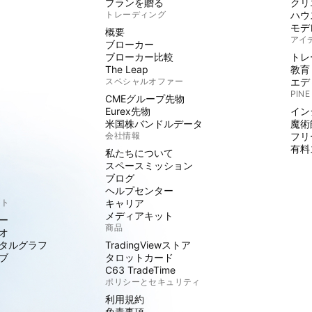
プランを贈る
クリ
トレーディング
ハウ
モデ
概要
アイ
ブローカー
ブローカー比較
トレ
The Leap
教育
スペシャルオファー
エデ
PINE
CMEグループ先物
Eurex先物
イン
米国株バンドルデータ
魔術
会社情報
フリ
有料
私たちについて
スペースミッション
ブログ
ヘルプセンター
クト
キャリア
メディアキット
ー
商品
オ
タルグラフ
TradingViewストア
ブ
タロットカード
C63 TradeTime
ポリシーとセキュリティ
利用規約
免責事項