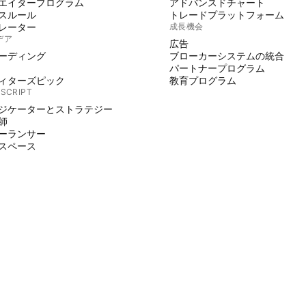
エイタープログラム
アドバンスドチャート
スルール
トレードプラットフォーム
レーター
成長機会
デア
広告
ーディング
ブローカーシステムの統合
パートナープログラム
ィターズピック
教育プログラム
 SCRIPT
ジケーターとストラテジー
師
ーランサー
スペース