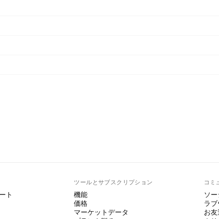
ト
ツールとサブスクリプション
コミ
ート
機能
ソー
価格
ラブ
マーケットデータ
お友