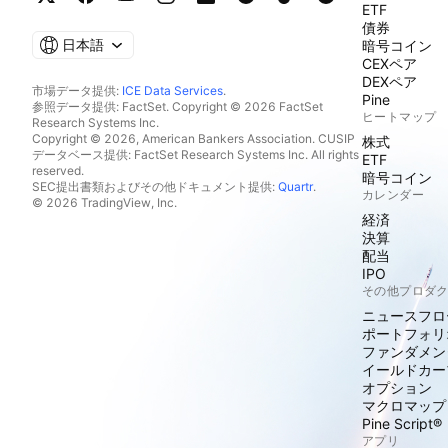
ETF
債券
日本語
暗号コイン
CEXペア
DEXペア
市場データ提供:
ICE Data Services
.
Pine
参照データ提供: FactSet. Copyright © 2026 FactSet
ヒートマップ
Research Systems Inc.
Copyright © 2026, American Bankers Association. CUSIP
株式
データベース提供: FactSet Research Systems Inc. All rights
ETF
reserved.
暗号コイン
SEC提出書類およびその他ドキュメント提供:
Quartr
.
カレンダー
© 2026 TradingView, Inc.
経済
決算
配当
IPO
その他プロダ
ニュースフロ
ポートフォリ
ファンダメン
イールドカー
オプション
マクロマップ
Pine Script®
アプリ