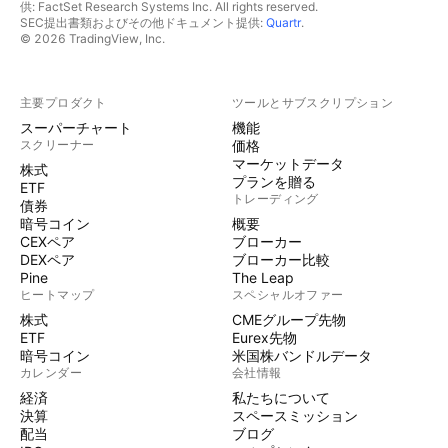
供: FactSet Research Systems Inc. All rights reserved.
SEC提出書類およびその他ドキュメント提供:
Quartr
.
© 2026 TradingView, Inc.
主要プロダクト
ツールとサブスクリプション
スーパーチャート
機能
スクリーナー
価格
マーケットデータ
株式
プランを贈る
ETF
トレーディング
債券
暗号コイン
概要
CEXペア
ブローカー
DEXペア
ブローカー比較
Pine
The Leap
ヒートマップ
スペシャルオファー
株式
CMEグループ先物
ETF
Eurex先物
暗号コイン
米国株バンドルデータ
カレンダー
会社情報
経済
私たちについて
決算
スペースミッション
配当
ブログ