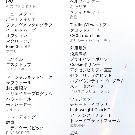
IPO
ヘルプセンター
その他プロダクト
キャリア
メディアキット
ニュースフロー
商品
ポートフォリオ
ファンダメンタルグラフ
TradingViewストア
イールドカーブ
タロットカード
オプション
C63 TradeTime
マクロマップ
ポリシーとセキュリティ
Pine Script®
利用規約
アプリ
免責事項
モバイル
プライバシーポリシー
デスクトップ
Cookieポリシー
コミュニティ
アクセシビリティ宣言
セキュリティのヒント
ソーシャルネットワーク
バグバウンティ・プログラム
ラブウォール
ステータスページ
お友達紹介
ビジネスソリューション
クリエイタープログラム
ハウスルール
ウィジェット
モデレーター
チャートライブラリ
アイデア
Lightweight Charts™
アドバンスドチャート
トレーディング
トレードプラットフォーム
教育
成長機会
エディターズピック
PINE SCRIPT
広告