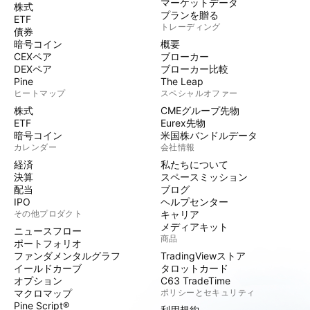
マーケットデータ
株式
プランを贈る
ETF
トレーディング
債券
暗号コイン
概要
CEXペア
ブローカー
DEXペア
ブローカー比較
Pine
The Leap
ヒートマップ
スペシャルオファー
株式
CMEグループ先物
ETF
Eurex先物
暗号コイン
米国株バンドルデータ
カレンダー
会社情報
経済
私たちについて
決算
スペースミッション
配当
ブログ
IPO
ヘルプセンター
その他プロダクト
キャリア
メディアキット
ニュースフロー
商品
ポートフォリオ
ファンダメンタルグラフ
TradingViewストア
イールドカーブ
タロットカード
オプション
C63 TradeTime
マクロマップ
ポリシーとセキュリティ
Pine Script®
利用規約