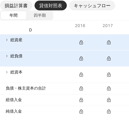
損益計算書
貸借対照表
キャッシュフロー
年間
四半期
指標
2016
2017
通貨: USD
総資産
総負債
総資本
負債・株主資本の合計
総借入金
純借入金