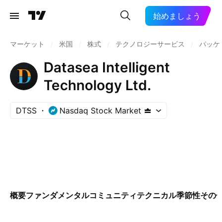
始めましょう
マーケット
/
米国
/
株式
/
テクノロジーサービス
/
パッケ
Datasea Intelligent
Technology Ltd.
DTSS
Nasdaq Stock Market
概要
ファンダメンタル
コミュニティ
テクニカル
季節性
その