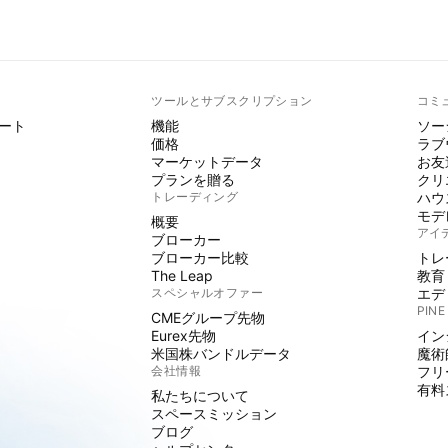
ト
ツールとサブスクリプション
コミ
ート
機能
ソー
価格
ラブ
マーケットデータ
お友
プランを贈る
クリ
トレーディング
ハウ
モデ
概要
アイ
ブローカー
ブローカー比較
トレ
The Leap
教育
スペシャルオファー
エデ
PINE
CMEグループ先物
Eurex先物
イン
米国株バンドルデータ
魔術
会社情報
フリ
有料
私たちについて
スペースミッション
ブログ