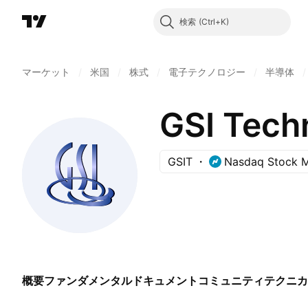
検索
マーケット
/
米国
/
株式
/
電子テクノロジー
/
半導体
/
GSI Techn
GSIT
Nasdaq Stock M
概要
ファンダメンタル
ドキュメント
コミュニティ
テクニカ