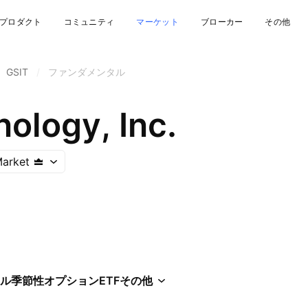
プロダクト
コミュニティ
マーケット
ブローカー
その他
GSIT
/
ファンダメンタル
ology, Inc.
arket
ル
季節性
オプション
ETF
その他