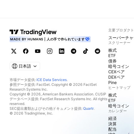
主要プロダク
スーパーチャ
MADE BY HUMANS | 人の手で作られています
スクリーナー
株式
ETF
債券
日本語
暗号コイン
CEXペア
DEXペア
市場データ提供:
ICE Data Services
.
Pine
参照データ提供: FactSet. Copyright © 2026 FactSet
ヒートマップ
Research Systems Inc.
Copyright © 2026, American Bankers Association. CUSIP
株式
データベース提供: FactSet Research Systems Inc. All rights
ETF
reserved.
暗号コイン
SEC提出書類およびその他ドキュメント提供:
Quartr
.
カレンダー
© 2026 TradingView, Inc.
経済
決算
配当