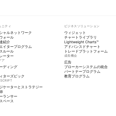
ュニティ
ビジネスソリューション
シャルネットワーク
ウィジェット
ウォール
チャートライブラリ
達紹介
Lightweight Charts™
エイタープログラム
アドバンスドチャート
スルール
トレードプラットフォーム
レーター
成長機会
デア
広告
ーディング
ブローカーシステムの統合
パートナープログラム
ィターズピック
教育プログラム
 SCRIPT
ジケーターとストラテジー
師
ーランサー
スペース