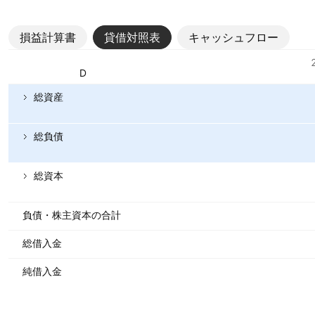
損益計算書
貸借対照表
キャッシュフロー
指標
通貨: USD
総資産
総負債
総資本
負債・株主資本の合計
総借入金
純借入金