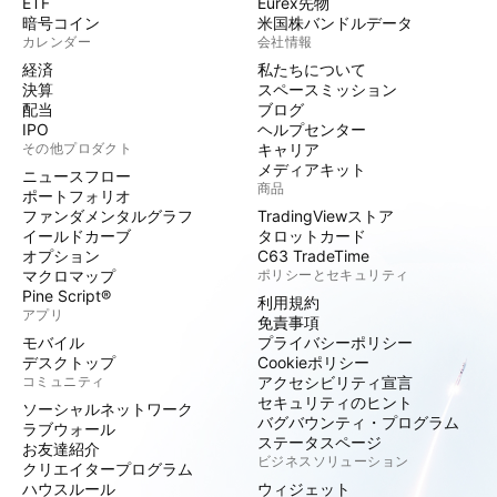
ETF
Eurex先物
暗号コイン
米国株バンドルデータ
カレンダー
会社情報
経済
私たちについて
決算
スペースミッション
配当
ブログ
IPO
ヘルプセンター
その他プロダクト
キャリア
メディアキット
ニュースフロー
商品
ポートフォリオ
ファンダメンタルグラフ
TradingViewストア
イールドカーブ
タロットカード
オプション
C63 TradeTime
マクロマップ
ポリシーとセキュリティ
Pine Script®
利用規約
アプリ
免責事項
モバイル
プライバシーポリシー
デスクトップ
Cookieポリシー
コミュニティ
アクセシビリティ宣言
セキュリティのヒント
ソーシャルネットワーク
バグバウンティ・プログラム
ラブウォール
ステータスページ
お友達紹介
ビジネスソリューション
クリエイタープログラム
ハウスルール
ウィジェット