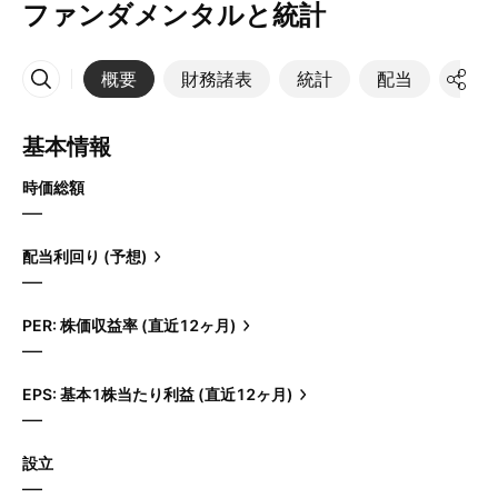
ファンダメンタルと統計
概要
財務諸表
統計
配当
決算
その他
基本情報
時価総額
—
配当利回り (予想)
—
PER: 株価収益率 (直近12ヶ月)
—
EPS: 基本1株当たり利益 (直近12ヶ月)
—
設立
—