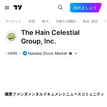
始めましょう
マーケット
/
米国
/
株式
/
非耐久消費財
/
食品: 総合
/
H
The Hain Celestial
Group, Inc.
HAIN
Nasdaq Stock Market
概要
ファンダメンタル
ドキュメント
ニュース
コミュニティ