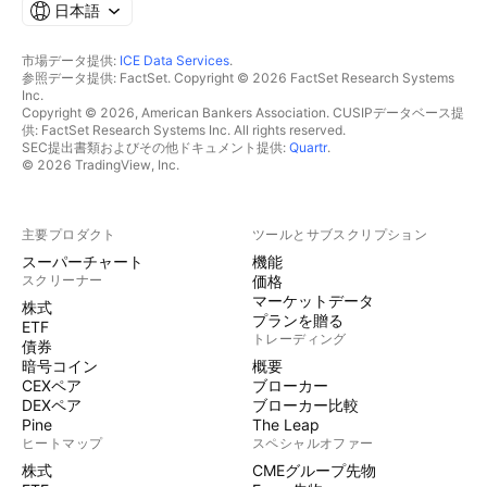
日本語
市場データ提供:
ICE Data Services
.
参照データ提供: FactSet. Copyright © 2026 FactSet Research Systems
Inc.
Copyright © 2026, American Bankers Association. CUSIPデータベース提
供: FactSet Research Systems Inc. All rights reserved.
SEC提出書類およびその他ドキュメント提供:
Quartr
.
© 2026 TradingView, Inc.
主要プロダクト
ツールとサブスクリプション
スーパーチャート
機能
スクリーナー
価格
マーケットデータ
株式
プランを贈る
ETF
トレーディング
債券
暗号コイン
概要
CEXペア
ブローカー
DEXペア
ブローカー比較
Pine
The Leap
ヒートマップ
スペシャルオファー
株式
CMEグループ先物