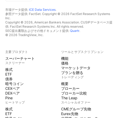
市場データ提供:
ICE Data Services
.
参照データ提供: FactSet. Copyright © 2026 FactSet Research Systems
Inc.
Copyright © 2026, American Bankers Association. CUSIPデータベース提
供: FactSet Research Systems Inc. All rights reserved.
SEC提出書類およびその他ドキュメント提供:
Quartr
.
© 2026 TradingView, Inc.
主要プロダクト
ツールとサブスクリプション
スーパーチャート
機能
スクリーナー
価格
マーケットデータ
株式
プランを贈る
ETF
トレーディング
債券
暗号コイン
概要
CEXペア
ブローカー
DEXペア
ブローカー比較
Pine
The Leap
ヒートマップ
スペシャルオファー
株式
CMEグループ先物
ETF
Eurex先物