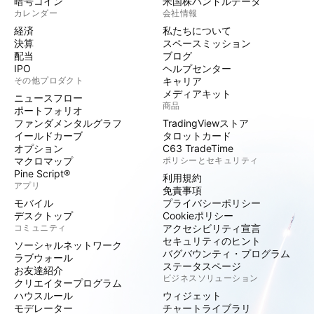
暗号コイン
米国株バンドルデータ
カレンダー
会社情報
経済
私たちについて
決算
スペースミッション
配当
ブログ
IPO
ヘルプセンター
その他プロダクト
キャリア
メディアキット
ニュースフロー
商品
ポートフォリオ
ファンダメンタルグラフ
TradingViewストア
イールドカーブ
タロットカード
オプション
C63 TradeTime
マクロマップ
ポリシーとセキュリティ
Pine Script®
利用規約
アプリ
免責事項
モバイル
プライバシーポリシー
デスクトップ
Cookieポリシー
コミュニティ
アクセシビリティ宣言
セキュリティのヒント
ソーシャルネットワーク
バグバウンティ・プログラム
ラブウォール
ステータスページ
お友達紹介
ビジネスソリューション
クリエイタープログラム
ハウスルール
ウィジェット
モデレーター
チャートライブラリ